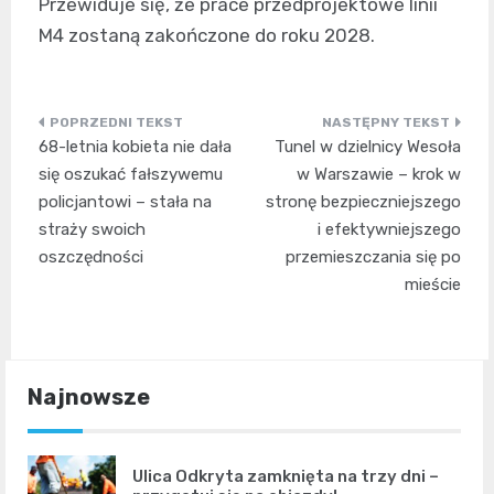
Przewiduje się, że prace przedprojektowe linii
M4 zostaną zakończone do roku 2028.
Nawigacja
68-letnia kobieta nie dała
Tunel w dzielnicy Wesoła
wpisu
się oszukać fałszywemu
w Warszawie – krok w
policjantowi – stała na
stronę bezpieczniejszego
straży swoich
i efektywniejszego
oszczędności
przemieszczania się po
mieście
Najnowsze
Ulica Odkryta zamknięta na trzy dni –