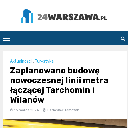
Skip
to
content
24Warszawa.pl
Aktualności
,
Turystyka
Zaplanowano budowę
nowoczesnej linii metra
łączącej Tarchomin i
Wilanów
15 marca 2024
Radosław Tomczak