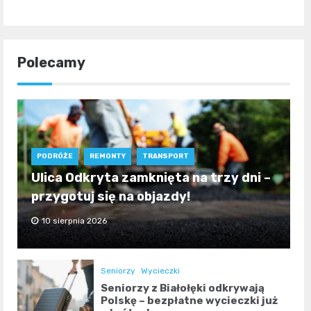
Polecamy
PODRÓŻE
REMONTY
TRANSPORT
Ulica Odkryta zamknięta na trzy dni –
przygotuj się na objazdy!
10 sierpnia 2026
Seniorzy
Wycieczki
Seniorzy z Białołęki odkrywają
Polskę – bezpłatne wycieczki już