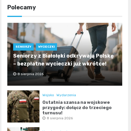
Polecamy
SENIORZY
WYCIECZKI
Seniorzy z Białołęki odkrywają Polskę
– bezpłatne wycieczki już wkrótce!
8 sierpnia 2026
Wojsko
Wydarzenia
Ostatnia szansa na wojskowe
przygody: dołącz do trzeciego
turnusu!
8 sierpnia 2026