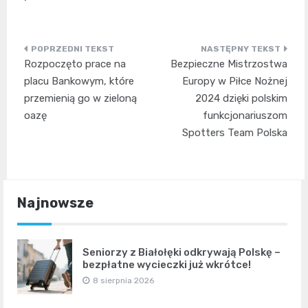
Nawigacja
Rozpoczęto prace na
Bezpieczne Mistrzostwa
wpisu
placu Bankowym, które
Europy w Piłce Nożnej
przemienią go w zieloną
2024 dzięki polskim
oazę
funkcjonariuszom
Spotters Team Polska
Najnowsze
Seniorzy z Białołęki odkrywają Polskę –
bezpłatne wycieczki już wkrótce!
8 sierpnia 2026