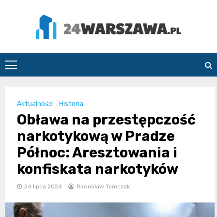
Skip
to
content
24Warszawa.pl
Aktualności
,
Historia
Obława na przestępczość
narkotykową w Pradze
Północ: Aresztowania i
konfiskata narkotyków
24 lipca 2024
Radosław Tomczak