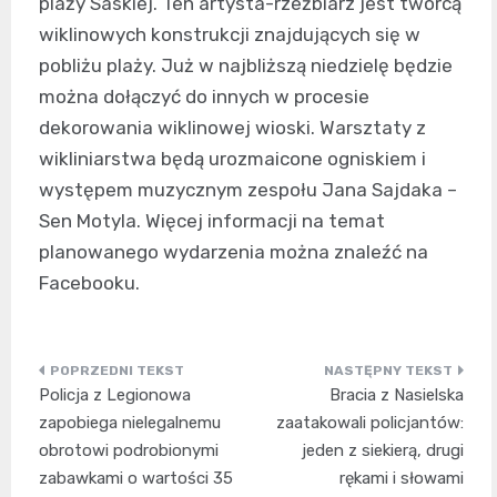
plaży Saskiej. Ten artysta-rzeźbiarz jest twórcą
wiklinowych konstrukcji znajdujących się w
pobliżu plaży. Już w najbliższą niedzielę będzie
można dołączyć do innych w procesie
dekorowania wiklinowej wioski. Warsztaty z
wikliniarstwa będą urozmaicone ogniskiem i
występem muzycznym zespołu Jana Sajdaka –
Sen Motyla. Więcej informacji na temat
planowanego wydarzenia można znaleźć na
Facebooku.
Nawigacja
Policja z Legionowa
Bracia z Nasielska
wpisu
zapobiega nielegalnemu
zaatakowali policjantów:
obrotowi podrobionymi
jeden z siekierą, drugi
zabawkami o wartości 35
rękami i słowami