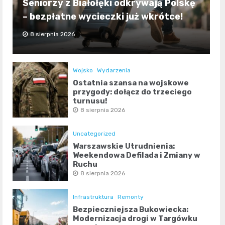
Seniorzy z Białołęki odkrywają Polskę
– bezpłatne wycieczki już wkrótce!
8 sierpnia 2026
Wojsko
Wydarzenia
Ostatnia szansa na wojskowe
przygody: dołącz do trzeciego
turnusu!
8 sierpnia 2026
Uncategorized
Warszawskie Utrudnienia:
Weekendowa Defilada i Zmiany w
Ruchu
8 sierpnia 2026
Infrastruktura
Remonty
Bezpieczniejsza Bukowiecka:
Modernizacja drogi w Targówku