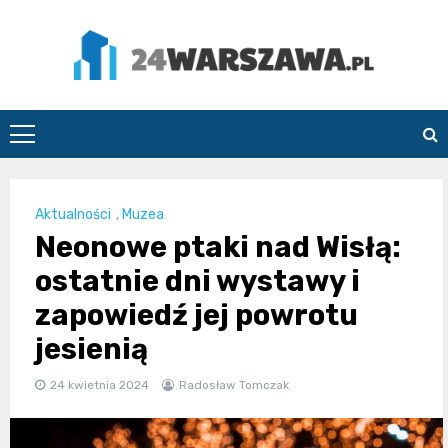
Skip
to
content
24Warszawa.pl
Aktualności
,
Muzea
Neonowe ptaki nad Wisłą:
ostatnie dni wystawy i
zapowiedź jej powrotu
jesienią
24 kwietnia 2024
Radosław Tomczak