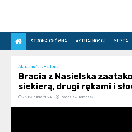
Skip
to
content
STRONA GŁÓWNA
AKTUALNOŚCI
MUZEA
Aktualności
,
Historia
Bracia z Nasielska zaatako
siekierą, drugi rękami i sł
25 kwietnia 2024
Radosław Tomczak