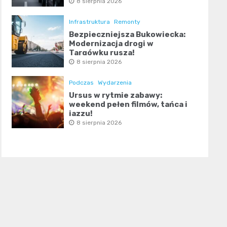
8 sierpnia 2026
Infrastruktura
Remonty
Bezpieczniejsza Bukowiecka:
Modernizacja drogi w
Targówku rusza!
8 sierpnia 2026
Podczas
Wydarzenia
Ursus w rytmie zabawy:
weekend pełen filmów, tańca i
jazzu!
8 sierpnia 2026