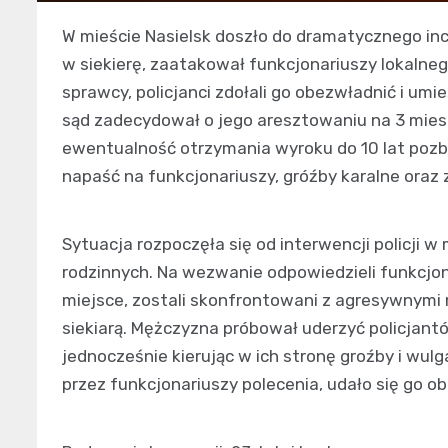
W mieście Nasielsk doszło do dramatycznego in
w siekierę, zaatakował funkcjonariuszy lokalne
sprawcy, policjanci zdołali go obezwładnić i umie
sąd zadecydował o jego aresztowaniu na 3 mies
ewentualność otrzymania wyroku do 10 lat pozb
napaść na funkcjonariuszy, gróźby karalne oraz
Sytuacja rozpoczęła się od interwencji policji w 
rodzinnych. Na wezwanie odpowiedzieli funkcjona
miejsce, zostali skonfrontowani z agresywnymi
siekiarą. Mężczyzna próbował uderzyć policjan
jednocześnie kierując w ich stronę groźby i wu
przez funkcjonariuszy polecenia, udało się go o