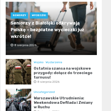
SENIORZY
WYCIECZKI
Seniorzy z Białołęki odkrywają
Polskę – bezpłatne wycieczki już
wkrótce!
8 sierpnia 2026
Wojsko
Wydarzenia
Ostatnia szansa na wojskowe
przygody: dołącz do trzeciego
turnusu!
8 sierpnia 2026
Uncategorized
Warszawskie Utrudnienia:
Weekendowa Defilada i Zmiany
w Ruchu