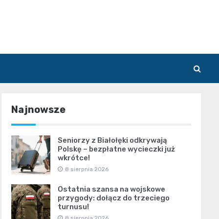
Najnowsze
Seniorzy z Białołęki odkrywają
Polskę – bezpłatne wycieczki już
wkrótce!
8 sierpnia 2026
Ostatnia szansa na wojskowe
przygody: dołącz do trzeciego
turnusu!
8 sierpnia 2026