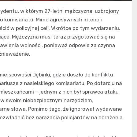
cydentu, w którym 27-letni mężczyzna, uzbrojony
go komisariatu. Mimo agresywnych intencji
ścić w policyjnej celi. Wkrótce po tym wydarzeniu,
iące. Mężczyzna musi teraz przygotować się na
awienia wolności, ponieważ odpowie za czynną
 znieważenie.
miejscowości Dębinki, gdzie doszło do konfliktu
riusze z nasielskiego komisariatu. Po dotarciu na
 mieszkańcami – jednym z nich był sprawca ataku
tów swoim niebezpiecznym narzędziem,
lgarne słowa. Pomimo tego, że ignorował wydawane
bezwładnić bez narażania policjantów na obrażenia.