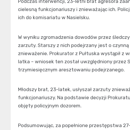
Podczas interwencji, 23-letni brat agresora zaa
cielesną funkcjonariuszy i znieważając ich. Poli
ich do komisariatu w Nasielsku.
W wyniku zgromadzenia dowodów przez śledczy
zarzuty. Starszy z nich podejrzany jest o czynną
znieważenie. Prokurator z Pułtuska wystąpił z
latka – wniosek ten został uwzględniony przez
trzymiesięcznym aresztowaniu podejrzanego.
Młodszy brat, 23-latek, usłyszał zarzuty znieważ
funkcjonariuszy. Na podstawie decyzji Prokurat
objęty policyjnym dozorem.
Podsumowując, za popełnione przestępstwa 27-la