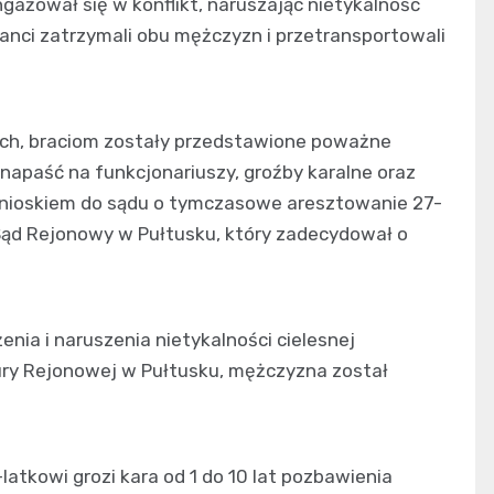
ngażował się w konflikt, naruszając nietykalność
cjanci zatrzymali obu mężczyzn i przetransportowali
ch, braciom zostały przedstawione poważne
 napaść na funkcjonariuszy, groźby karalne oraz
 wnioskiem do sądu o tymczasowe aresztowanie 27-
 Sąd Rejonowy w Pułtusku, który zadecydował o
enia i naruszenia nietykalności cielesnej
ury Rejonowej w Pułtusku, mężczyzna został
tkowi grozi kara od 1 do 10 lat pozbawienia