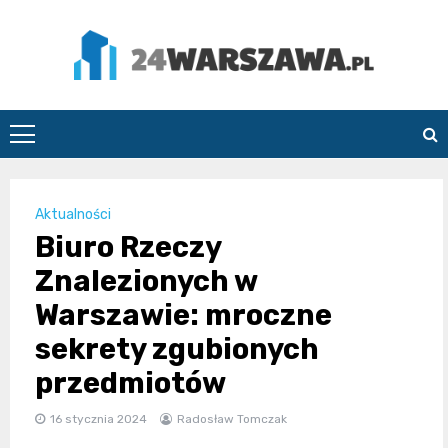
Skip
to
content
24Warszawa.pl
Aktualności
Biuro Rzeczy
Znalezionych w
Warszawie: mroczne
sekrety zgubionych
przedmiotów
16 stycznia 2024
Radosław Tomczak