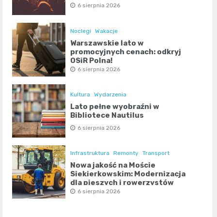
6 sierpnia 2026
Noclegi
Wakacje
Warszawskie lato w
promocyjnych cenach: odkryj
OSiR Polna!
6 sierpnia 2026
Kultura
Wydarzenia
Lato pełne wyobraźni w
Bibliotece Nautilus
6 sierpnia 2026
Infrastruktura
Remonty
Transport
Nowa jakość na Moście
Siekierkowskim: Modernizacja
dla pieszych i rowerzystów
6 sierpnia 2026