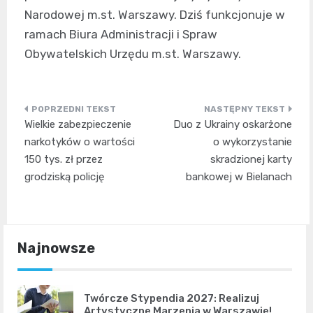
Narodowej m.st. Warszawy. Dziś funkcjonuje w
ramach Biura Administracji i Spraw
Obywatelskich Urzędu m.st. Warszawy.
Nawigacja
Wielkie zabezpieczenie
Duo z Ukrainy oskarżone
wpisu
narkotyków o wartości
o wykorzystanie
150 tys. zł przez
skradzionej karty
grodziską policję
bankowej w Bielanach
Najnowsze
Twórcze Stypendia 2027: Realizuj
Artystyczne Marzenia w Warszawie!