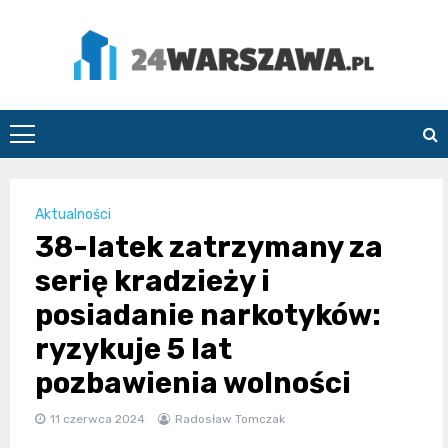
Skip
to
content
24Warszawa.pl
Aktualności
38-latek zatrzymany za
serię kradzieży i
posiadanie narkotyków:
ryzykuje 5 lat
pozbawienia wolności
11 czerwca 2024
Radosław Tomczak