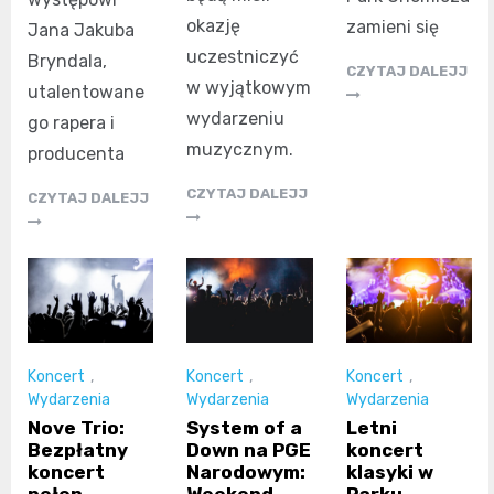
okazję
zamieni się
Jana Jakuba
uczestniczyć
Bryndala,
CZYTAJ DALEJJ
w wyjątkowym
utalentowane
wydarzeniu
go rapera i
muzycznym.
producenta
CZYTAJ DALEJJ
CZYTAJ DALEJJ
Koncert
,
Koncert
,
Koncert
,
Wydarzenia
Wydarzenia
Wydarzenia
Nove Trio:
System of a
Letni
Bezpłatny
Down na PGE
koncert
koncert
Narodowym:
klasyki w