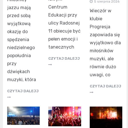
5 sierpnia 2026
Centrum
jazzu mają
Wieczór w
Edukacji przy
przed sobą
klubie
ulicy Radosnej
wyjątkową
Progresja
11 obiecuje być
okazję do
zapowiada się
pełen emocji i
spędzenia
wyjątkowo dla
tanecznych
niedzielnego
miłośników
popołudnia
muzyki, ale
CZYTAJ DALEJJ
przy
równie dużo
dźwiękach
uwagi, co
muzyki, która
CZYTAJ DALEJJ
CZYTAJ DALEJJ