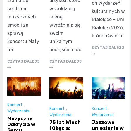
stanie się
artystki, które
ch wydarzeń
centrum
współdzielą
kulturalnych w
muzycznych
scenę,
Białołęce – Dni
emocji za
wyróżniają się
Białołęki 2026,
sprawą
swoim
które uświetni
koncertu Maty
unikalnym
CZYTAJ DALEJJ
na
podejściem do
CZYTAJ DALEJJ
CZYTAJ DALEJJ
Koncert
,
Koncert
,
Koncert
,
Wydarzenia
Wydarzenia
Wydarzenia
Muzyczne
75 lat Włoch
Jazzowe
Odkrycia w
i Okęcia:
uniesienia w
Sercu