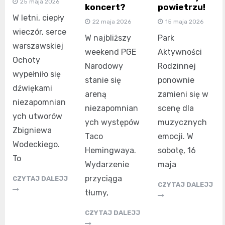
25 maja 2026
koncert?
powietrzu!
W letni, ciepły
22 maja 2026
15 maja 2026
wieczór, serce
W najbliższy
Park
warszawskiej
weekend PGE
Aktywności
Ochoty
Narodowy
Rodzinnej
wypełniło się
stanie się
ponownie
dźwiękami
areną
zamieni się w
niezapomnian
niezapomnian
scenę dla
ych utworów
ych występów
muzycznych
Zbigniewa
Taco
emocji. W
Wodeckiego.
Hemingwaya.
sobotę, 16
To
Wydarzenie
maja
przyciąga
CZYTAJ DALEJJ
CZYTAJ DALEJJ
tłumy,
CZYTAJ DALEJJ