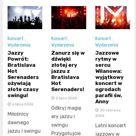
Koncert
,
Koncert
,
Koncert
,
Wydarzenia
Wydarzenia
Wydarzenia
Jazzy
Zanurz się w
Jazzowe
Powrót:
dźwięki
rytmy w
Bratislava
złotej ery
sercu
Hot
jazzu z
Wilanowa:
Serenaders
Bratislava
wyjątkowy
ożywiają
Hot
koncert w
złote czasy
Serenaders!
ogrodach
swingu!
parafii św.
2 lipca 2026
Anny
6 lipca 2026
Odkryj magię
30 czerwca
Miłośnicy
ery jazzu i
2026
dawnego
swingu
Letni koncert
jazzu i swingu
Przygotujcie
jazzowy w