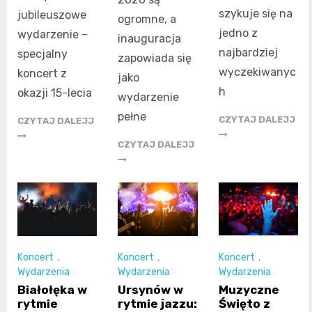
szykuje się na
jubileuszowe
ogromne, a
jedno z
wydarzenie –
inauguracja
najbardziej
specjalny
zapowiada się
wyczekiwanyc
koncert z
jako
h
okazji 15-lecia
wydarzenie
pełne
CZYTAJ DALEJJ
CZYTAJ DALEJJ
CZYTAJ DALEJJ
Koncert
,
Koncert
,
Koncert
,
Wydarzenia
Wydarzenia
Wydarzenia
Muzyczne
Białołęka w
Ursynów w
Święto z
rytmie
rytmie jazzu: