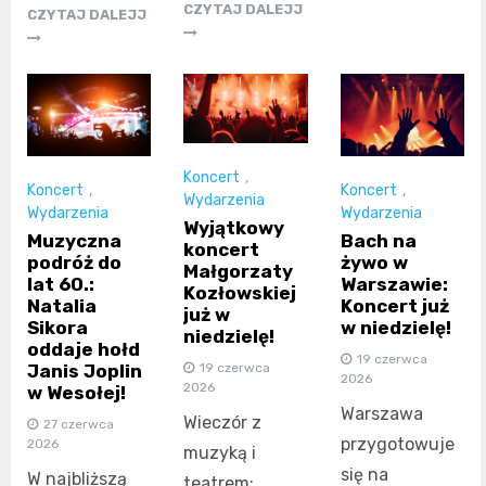
CZYTAJ DALEJJ
CZYTAJ DALEJJ
Koncert
,
Koncert
,
Koncert
,
Wydarzenia
Wydarzenia
Wydarzenia
Wyjątkowy
Muzyczna
Bach na
koncert
podróż do
żywo w
Małgorzaty
lat 60.:
Warszawie:
Kozłowskiej
Natalia
Koncert już
już w
Sikora
w niedzielę!
niedzielę!
oddaje hołd
19 czerwca
19 czerwca
Janis Joplin
2026
2026
w Wesołej!
Warszawa
Wieczór z
27 czerwca
przygotowuje
2026
muzyką i
się na
W najbliższą
teatrem: