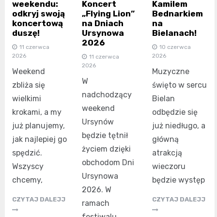
Kamilem
weekendu:
Koncert
Bednarkiem
odkryj swoją
„Flying Lion”
na
koncertową
na Dniach
Bielanach!
duszę!
Ursynowa
2026
10 czerwca
11 czerwca
2026
2026
11 czerwca
2026
Muzyczne
Weekend
W
święto w sercu
zbliża się
nadchodzący
Bielan
wielkimi
weekend
odbędzie się
krokami, a my
Ursynów
już niedługo, a
już planujemy,
będzie tętnił
główną
jak najlepiej go
życiem dzięki
atrakcją
spędzić.
obchodom Dni
wieczoru
Wszyscy
Ursynowa
będzie występ
chcemy,
2026. W
CZYTAJ DALEJJ
CZYTAJ DALEJJ
ramach
festiwalu