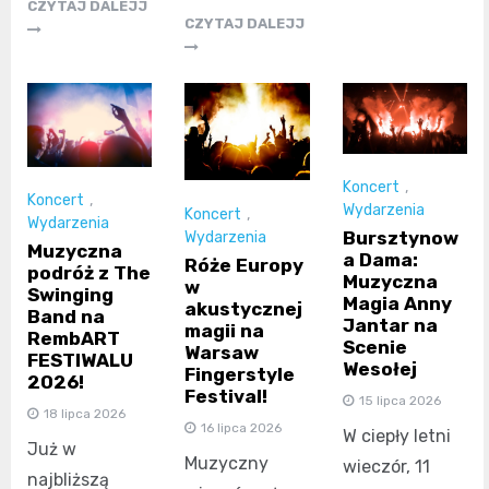
CZYTAJ DALEJJ
CZYTAJ DALEJJ
Koncert
,
Koncert
,
Wydarzenia
Koncert
,
Wydarzenia
Bursztynow
Wydarzenia
Muzyczna
a Dama:
Róże Europy
podróż z The
Muzyczna
w
Swinging
Magia Anny
akustycznej
Band na
Jantar na
magii na
RembART
Scenie
Warsaw
FESTIWALU
Wesołej
Fingerstyle
2026!
Festival!
15 lipca 2026
18 lipca 2026
16 lipca 2026
W ciepły letni
Już w
Muzyczny
wieczór, 11
najbliższą