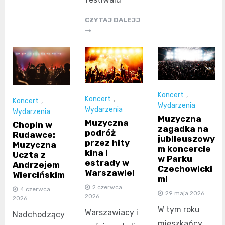
CZYTAJ DALEJJ
Koncert
,
Koncert
,
Koncert
,
Wydarzenia
Wydarzenia
Wydarzenia
Muzyczna
Muzyczna
Chopin w
zagadka na
podróż
Rudawce:
jubileuszowy
przez hity
Muzyczna
m koncercie
kina i
Uczta z
w Parku
estrady w
Andrzejem
Czechowicki
Warszawie!
Wiercińskim
m!
2 czerwca
4 czerwca
29 maja 2026
2026
2026
W tym roku
Warszawiacy i
Nadchodzący
mieszkańcy