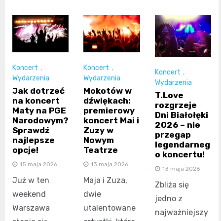
Koncert
,
Koncert
,
Koncert
,
Wydarzenia
Wydarzenia
Wydarzenia
Jak dotrzeć
Mokotów w
T.Love
na koncert
dźwiękach:
rozgrzeje
Maty na PGE
premierowy
Dni Białołęki
Narodowym?
koncert Mai i
2026 – nie
Sprawdź
Zuzy w
przegap
najlepsze
Nowym
legendarneg
opcje!
Teatrze
o koncertu!
15 maja 2026
13 maja 2026
13 maja 2026
Już w ten
Maja i Zuza,
Zbliża się
weekend
dwie
jedno z
Warszawa
utalentowane
najważniejszy