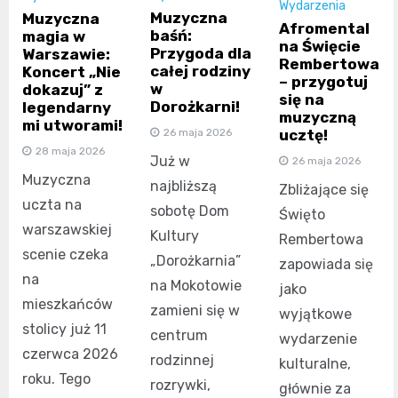
Wydarzenia
Muzyczna
Muzyczna
Afromental
baśń:
magia w
na Święcie
Przygoda dla
Warszawie:
Rembertowa
całej rodziny
Koncert „Nie
– przygotuj
w
dokazuj” z
się na
Dorożkarni!
legendarny
muzyczną
mi utworami!
ucztę!
26 maja 2026
28 maja 2026
Już w
26 maja 2026
Muzyczna
najbliższą
Zbliżające się
uczta na
sobotę Dom
Święto
warszawskiej
Kultury
Rembertowa
scenie czeka
„Dorożkarnia”
zapowiada się
na
na Mokotowie
jako
mieszkańców
zamieni się w
wyjątkowe
stolicy już 11
centrum
wydarzenie
czerwca 2026
rodzinnej
kulturalne,
roku. Tego
rozrywki,
głównie za