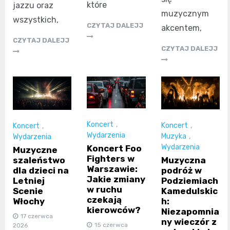
które
jazzu oraz
muzycznym
wszystkich,
CZYTAJ DALEJJ
akcentem,
CZYTAJ DALEJJ
CZYTAJ DALEJJ
Koncert
,
Koncert
,
Koncert
,
Wydarzenia
Muzyka
,
Wydarzenia
Wydarzenia
Koncert Foo
Muzyczne
Fighters w
szaleństwo
Muzyczna
Warszawie:
dla dzieci na
podróż w
Jakie zmiany
Letniej
Podziemiach
w ruchu
Scenie
Kamedulskic
czekają
Włochy
h:
kierowców?
Niezapomnia
17 czerwca
ny wieczór z
15 czerwca
2026