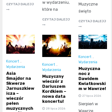
w wydarzeniu,
Muzyczne
CZYTAJ DALEJJ
które na
święto
CZYTAJ DALEJJ
CZYTAJ DALEJJ
Koncert
,
Koncert
,
Wydarzenia
Koncert
,
Wydarzenia
Muzyczna
Wydarzenia
Asia
noc z
Muzyczny
Smajdor na
Dawidem
wieczór z
Skwerze
Kwiatkowski
Dariuszem
Jarnuszkiew
m w Wawrze!
Kordkiem –
icza –
nowa data
27 lipca 2026
wieczór
koncertu!
pełen
Sierpień w
muzycznych
28 lipca 2026
Wawrze