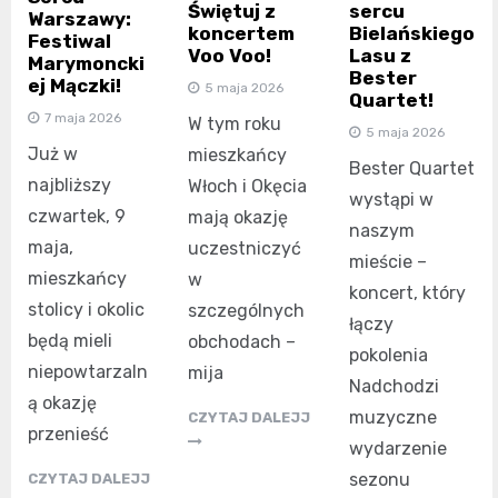
Świętuj z
sercu
Warszawy:
koncertem
Bielańskiego
Festiwal
Voo Voo!
Lasu z
Marymoncki
Bester
ej Mączki!
5 maja 2026
Quartet!
7 maja 2026
W tym roku
5 maja 2026
Już w
mieszkańcy
Bester Quartet
najbliższy
Włoch i Okęcia
wystąpi w
czwartek, 9
mają okazję
naszym
maja,
uczestniczyć
mieście –
mieszkańcy
w
koncert, który
stolicy i okolic
szczególnych
łączy
będą mieli
obchodach –
pokolenia
niepowtarzaln
mija
Nadchodzi
ą okazję
muzyczne
CZYTAJ DALEJJ
przenieść
wydarzenie
sezonu
CZYTAJ DALEJJ