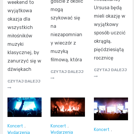
goście z okolic
weekend to
Ursusa będą
mogą
wyjątkowa
mieli okazję w
szykować się
okazja dla
wyjątkowy
na
wszystkich
sposób uczcić
niezapomnian
miłośników
okrągłą,
y wieczór z
muzyki
pięćdziesiątą
muzyką
klasycznej, by
rocznicę
filmową, która
zanurzyć się w
dźwiękach
CZYTAJ DALEJJ
CZYTAJ DALEJJ
CZYTAJ DALEJJ
Koncert
,
Koncert
,
Koncert
,
Wydarzenia
Wydarzenia