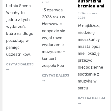
autorskimi
2026
Letnia Scena
brzmieniami
15 czerwca
Włochy to
14 czerwca
2026 roku w
2026
jedno z tych
Warszawie
W najbliższą
wydarzeń,
odbędzie się
niedzielę
które na długo
wyjątkowe
mieszkańcy
pozostają w
wydarzenie
miasta będą
pamięci
muzyczne —
mieli okazję
uczestników.
koncert
przeżyć
CZYTAJ DALEJJ
zespołu Foo
niecodzienne
spotkanie z
CZYTAJ DALEJJ
muzyką w
sercu
CZYTAJ DALEJJ