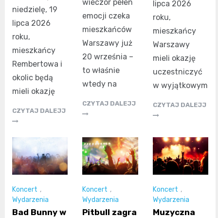
wieczór pełen
lipca 2026
niedzielę, 19
emocji czeka
roku,
lipca 2026
mieszkańców
mieszkańcy
roku,
Warszawy już
Warszawy
mieszkańcy
20 września –
mieli okazję
Rembertowa i
to właśnie
uczestniczyć
okolic będą
wtedy na
w wyjątkowym
mieli okazję
CZYTAJ DALEJJ
CZYTAJ DALEJJ
CZYTAJ DALEJJ
Koncert
,
Koncert
,
Koncert
,
Wydarzenia
Wydarzenia
Wydarzenia
Bad Bunny w
Pitbull zagra
Muzyczna