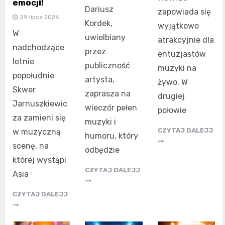
emocji!
Dariusz
zapowiada się
29 lipca 2026
Kordek,
wyjątkowo
W
uwielbiany
atrakcyjnie dla
nadchodzące
przez
entuzjastów
letnie
publiczność
muzyki na
popołudnie
artysta,
żywo. W
Skwer
zaprasza na
drugiej
Jarnuszkiewic
wieczór pełen
połowie
za zamieni się
muzyki i
CZYTAJ DALEJJ
w muzyczną
humoru, który
scenę, na
odbędzie
której wystąpi
CZYTAJ DALEJJ
Asia
CZYTAJ DALEJJ