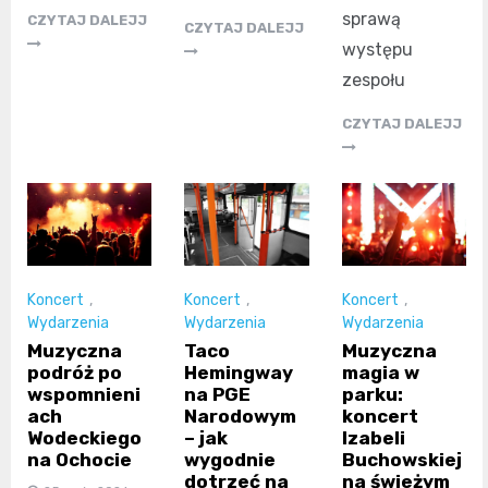
sprawą
CZYTAJ DALEJJ
CZYTAJ DALEJJ
występu
zespołu
CZYTAJ DALEJJ
Koncert
,
Koncert
,
Koncert
,
Wydarzenia
Wydarzenia
Wydarzenia
Muzyczna
Taco
Muzyczna
podróż po
Hemingway
magia w
wspomnieni
na PGE
parku:
ach
Narodowym
koncert
Wodeckiego
– jak
Izabeli
na Ochocie
wygodnie
Buchowskiej
dotrzeć na
na świeżym