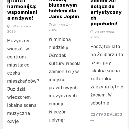
gitarą i
Żoliborzu:
bluesowym
harmonijką:
dołącz do
hołdem dla
wspomnieni
artystyczny
Janis Joplin
a na żywo!
ch
popołudni!
30 czerwca
30 czerwca
2026
2026
28 czerwca
2026
W minioną
Muzyczny
Początek lata
niedzielę
wieczór w
na Żoliborzu to
Ośrodek
centrum
czas, gdy
Kultury Wesoła
miasta: co
lokalna scena
zamienił się w
czeka
kulturalna
miejsce
mieszkańców?
zaczyna tętnić
prawdziwych
Już dziś
życiem. W
muzycznych
wieczorem
sobotnie
emocji.
lokalna scena
Wieczór
muzyczna
CZYTAJ DALEJJ
upłynął
ożyje