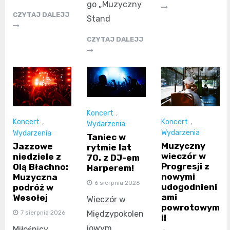
go „Muzyczny
CZYTAJ DALEJJ
Stand
CZYTAJ DALEJJ
Koncert
,
Koncert
,
Koncert
,
Wydarzenia
Wydarzenia
Wydarzenia
Taniec w
Muzyczny
Jazzowe
rytmie lat
wieczór w
niedziele z
70. z DJ-em
Progresji z
Olą Błachno:
Harperem!
nowymi
Muzyczna
6 sierpnia 2026
udogodnieni
podróż w
ami
Wesołej
Wieczór w
powrotowym
7 sierpnia 2026
Międzypokolen
i!
iowym
Miłośnicy