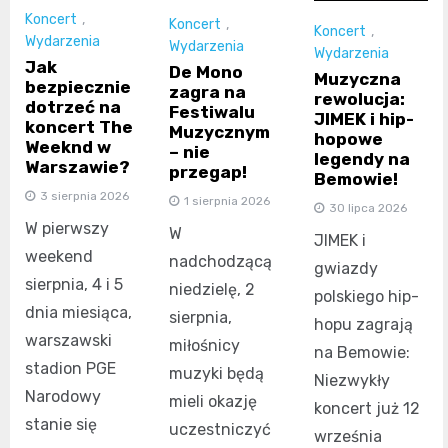
Koncert
,
Koncert
,
Koncert
,
Wydarzenia
Wydarzenia
Wydarzenia
Jak
De Mono
Muzyczna
bezpiecznie
zagra na
rewolucja:
dotrzeć na
Festiwalu
JIMEK i hip-
koncert The
Muzycznym
hopowe
Weeknd w
– nie
legendy na
Warszawie?
przegap!
Bemowie!
3 sierpnia 2026
1 sierpnia 2026
30 lipca 2026
W pierwszy
W
JIMEK i
weekend
nadchodzącą
gwiazdy
sierpnia, 4 i 5
niedzielę, 2
polskiego hip-
dnia miesiąca,
sierpnia,
hopu zagrają
warszawski
miłośnicy
na Bemowie:
stadion PGE
muzyki będą
Niezwykły
Narodowy
mieli okazję
koncert już 12
stanie się
uczestniczyć
września