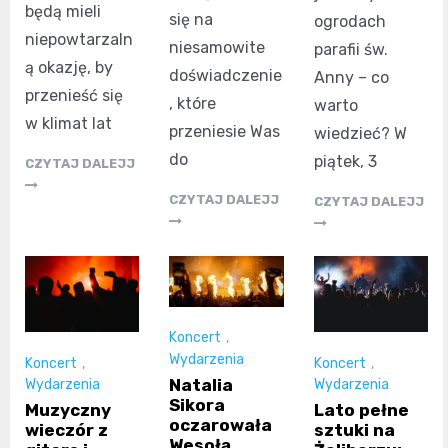
będą mieli
się na
ogrodach
niepowtarzaln
niesamowite
parafii św.
ą okazję, by
doświadczenie
Anny – co
przenieść się
, które
warto
w klimat lat
przeniesie Was
wiedzieć? W
do
piątek, 3
CZYTAJ DALEJJ
CZYTAJ DALEJJ
CZYTAJ DALEJJ
Koncert
,
Wydarzenia
Koncert
,
Koncert
,
Natalia
Wydarzenia
Wydarzenia
Sikora
Muzyczny
Lato pełne
oczarowała
wieczór z
sztuki na
Wesołą