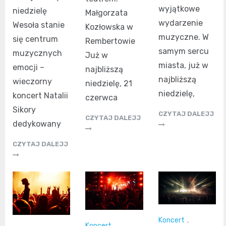
wyjątkowe
niedzielę
Małgorzata
wydarzenie
Wesoła stanie
Kozłowska w
muzyczne. W
się centrum
Rembertowie
samym sercu
muzycznych
Już w
miasta, już w
emocji –
najbliższą
najbliższą
wieczorny
niedzielę, 21
niedzielę,
koncert Natalii
czerwca
Sikory
CZYTAJ DALEJJ
CZYTAJ DALEJJ
dedykowany
CZYTAJ DALEJJ
Koncert
,
Koncert
,