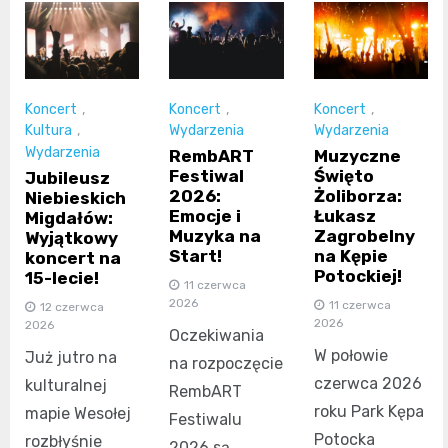
Koncert
,
Koncert
,
Koncert
,
Kultura
,
Wydarzenia
Wydarzenia
Wydarzenia
RembART
Muzyczne
Festiwal
Święto
Jubileusz
2026:
Żoliborza:
Niebieskich
Emocje i
Łukasz
Migdałów:
Muzyka na
Zagrobelny
Wyjątkowy
Start!
na Kępie
koncert na
Potockiej!
15-lecie!
11 czerwca
2026
11 czerwca
12 czerwca
2026
2026
Oczekiwania
W połowie
Już jutro na
na rozpoczęcie
czerwca 2026
kulturalnej
RembART
roku Park Kępa
mapie Wesołej
Festiwalu
Potocka
rozbłyśnie
2026 są