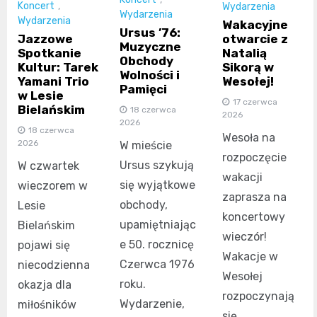
Koncert
,
Wydarzenia
Wydarzenia
Wydarzenia
Wakacyjne
Ursus ’76:
otwarcie z
Jazzowe
Muzyczne
Natalią
Spotkanie
Obchody
Sikorą w
Kultur: Tarek
Wolności i
Wesołej!
Yamani Trio
Pamięci
w Lesie
17 czerwca
Bielańskim
18 czerwca
2026
2026
18 czerwca
Wesoła na
2026
W mieście
rozpoczęcie
Ursus szykują
W czwartek
wakacji
się wyjątkowe
wieczorem w
zaprasza na
obchody,
Lesie
koncertowy
upamiętniając
Bielańskim
wieczór!
e 50. rocznicę
pojawi się
Wakacje w
Czerwca 1976
niecodzienna
Wesołej
roku.
okazja dla
rozpoczynają
Wydarzenie,
miłośników
się