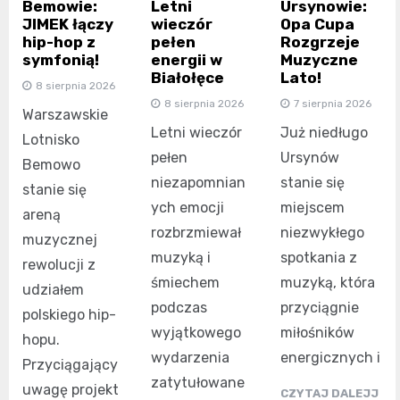
Bemowie:
Letni
Ursynowie:
JIMEK łączy
wieczór
Opa Cupa
hip-hop z
pełen
Rozgrzeje
symfonią!
energii w
Muzyczne
Białołęce
Lato!
8 sierpnia 2026
8 sierpnia 2026
7 sierpnia 2026
Warszawskie
Letni wieczór
Już niedługo
Lotnisko
pełen
Ursynów
Bemowo
niezapomnian
stanie się
stanie się
ych emocji
miejscem
areną
rozbrzmiewał
niezwykłego
muzycznej
muzyką i
spotkania z
rewolucji z
śmiechem
muzyką, która
udziałem
podczas
przyciągnie
polskiego hip-
wyjątkowego
miłośników
hopu.
wydarzenia
energicznych i
Przyciągający
zatytułowane
uwagę projekt
CZYTAJ DALEJJ