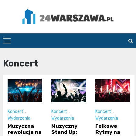
Skip
to
content
24Warszawa.pl
Koncert
Koncert
,
Koncert
,
Koncert
,
Wydarzenia
Wydarzenia
Wydarzenia
Muzyczna
Muzyczny
Folkowe
rewolucja na
Stand Up:
Rytmy na