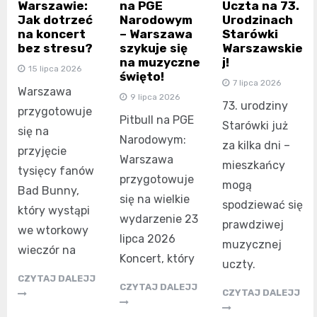
Warszawie:
na PGE
Uczta na 73.
Jak dotrzeć
Narodowym
Urodzinach
na koncert
– Warszawa
Starówki
bez stresu?
szykuje się
Warszawskie
na muzyczne
j!
15 lipca 2026
święto!
7 lipca 2026
Warszawa
9 lipca 2026
73. urodziny
przygotowuje
Pitbull na PGE
Starówki już
się na
Narodowym:
za kilka dni –
przyjęcie
Warszawa
mieszkańcy
tysięcy fanów
przygotowuje
mogą
Bad Bunny,
się na wielkie
spodziewać się
który wystąpi
wydarzenie 23
prawdziwej
we wtorkowy
lipca 2026
muzycznej
wieczór na
Koncert, który
uczty.
CZYTAJ DALEJJ
CZYTAJ DALEJJ
CZYTAJ DALEJJ