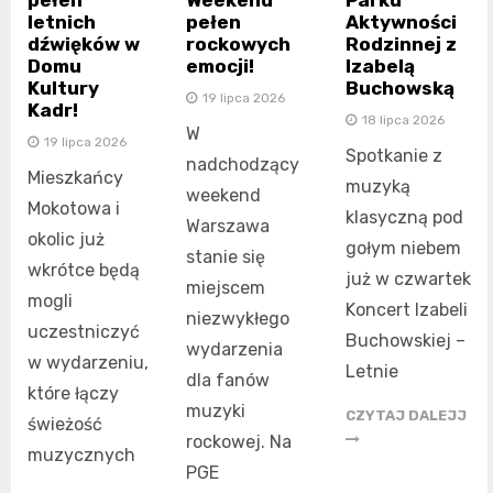
pełen
Weekend
Parku
letnich
pełen
Aktywności
dźwięków w
rockowych
Rodzinnej z
Domu
emocji!
Izabelą
Kultury
Buchowską
19 lipca 2026
Kadr!
18 lipca 2026
W
19 lipca 2026
Spotkanie z
nadchodzący
Mieszkańcy
muzyką
weekend
Mokotowa i
klasyczną pod
Warszawa
okolic już
gołym niebem
stanie się
wkrótce będą
już w czwartek
miejscem
mogli
Koncert Izabeli
niezwykłego
uczestniczyć
Buchowskiej –
wydarzenia
w wydarzeniu,
Letnie
dla fanów
które łączy
muzyki
CZYTAJ DALEJJ
świeżość
rockowej. Na
muzycznych
PGE