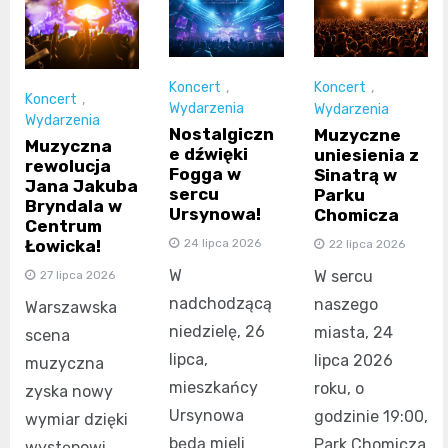
Koncert
,
Koncert
,
Koncert
,
Wydarzenia
Wydarzenia
Wydarzenia
Nostalgiczn
Muzyczne
Muzyczna
e dźwięki
uniesienia z
rewolucja
Fogga w
Sinatrą w
Jana Jakuba
sercu
Parku
Bryndala w
Ursynowa!
Chomicza
Centrum
24 lipca 2026
Łowicka!
22 lipca 2026
W
W sercu
27 lipca 2026
nadchodzącą
naszego
Warszawska
niedzielę, 26
miasta, 24
scena
lipca,
lipca 2026
muzyczna
mieszkańcy
roku, o
zyska nowy
Ursynowa
godzinie 19:00,
wymiar dzięki
będą mieli
Park Chomicza
występowi