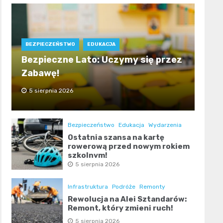
BEZPIECZEŃSTWO
EDUKACJA
Bezpieczne Lato: Uczymy się przez
Zabawę!
5 sierpnia 2026
Bezpieczeństwo
Edukacja
Wydarzenia
Ostatnia szansa na kartę
rowerową przed nowym rokiem
szkolnym!
5 sierpnia 2026
Infrastruktura
Podróże
Remonty
Rewolucja na Alei Sztandarów:
Remont, który zmieni ruch!
5 sierpnia 2026