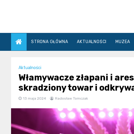
Skip
to
content
STRONA GŁÓWNA
AKTUALNOŚCI
MUZEA
Aktualności
Włamywacze złapani i ares
skradziony towar i odkryw
13 maja 2024
Radosław Tomczak