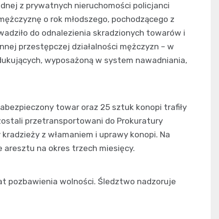
dnej z prywatnych nieruchomości policjanci
z mężczyznę o rok młodszego, pochodzącego z
dziło do odnalezienia skradzionych towarów i
innej przestępczej działalności mężczyzn – w
ndukujących, wyposażoną w system nawadniania,
abezpieczony towar oraz 25 sztuk konopi trafiły
zostali przetransportowani do Prokuratury
y kradzieży z włamaniem i uprawy konopi. Na
 aresztu na okres trzech miesięcy.
 lat pozbawienia wolności. Śledztwo nadzoruje