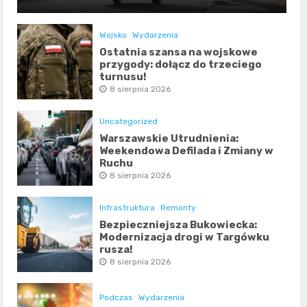
Wojsko
Wydarzenia
Ostatnia szansa na wojskowe
przygody: dołącz do trzeciego
turnusu!
8 sierpnia 2026
Uncategorized
Warszawskie Utrudnienia:
Weekendowa Defilada i Zmiany w
Ruchu
8 sierpnia 2026
Infrastruktura
Remonty
Bezpieczniejsza Bukowiecka:
Modernizacja drogi w Targówku
rusza!
8 sierpnia 2026
Podczas
Wydarzenia