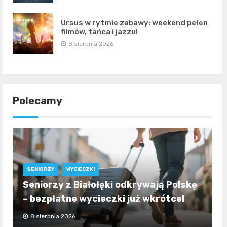
Ursus w rytmie zabawy: weekend pełen
filmów, tańca i jazzu!
8 sierpnia 2026
Polecamy
SENIORZY
WYCIECZKI
Seniorzy z Białołęki odkrywają Polskę
– bezpłatne wycieczki już wkrótce!
8 sierpnia 2026