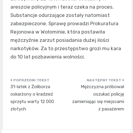
areszcie policyjnym i teraz czeka na proces.
Substancje odurzające zostały natomiast
zabezpieczone. Sprawę prowadzi Prokuratura
Rejonowa w Wołominie, która postawiła
mężczyźnie zarzut posiadania dużej ilości
narkotyków. Za to przestępstwo grozi mu kara
do 10 lat pozbawienia wolności.
Nawigacja
31-latek z Żoliborza
Mężczyzna próbował
wpisu
oskarżony o kradzież
oszukać policję
sprzętu warty 12 000
zamieniając się miejscami
złotych
z pasażerem