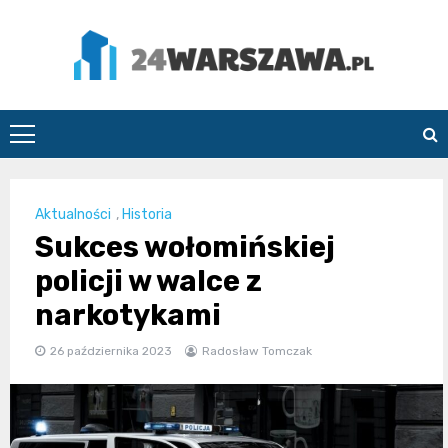
Skip
to
content
24Warszawa.pl
Aktualności
,
Historia
Sukces wołomińskiej
policji w walce z
narkotykami
26 października 2023
Radosław Tomczak