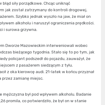
 błąd siły porządkowe. Chcąc uniknąć
ym jak został zatrzymany do kontroli drogowej,
ażerem. Szybko jednak wyszło na jaw, że miał on
ływem alkoholu i naruszył ograniczenia prędkości.
ci i surowa grzywna.
ym Dworze Mazowieckim interweniowali wobec
dczas bieżącego tygodnia. Stało się to po tym, jak
edy policjant podszedł do pojazdu, zauważył, że
miejscem z pasażerem siedzącym z tyłu.
racił z oka kierowcę audi. 21-latek w końcu przyznał
 przez zamianę miejsc.
 że mężczyzna był pod wpływem alkoholu. Badanie
6 promila, co potwierdziło, że był on w stanie