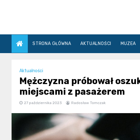
Skip
to
content
STRONA GŁÓWNA
AKTUALNOŚCI
MUZEA
Aktualności
Mężczyzna próbował oszuka
miejscami z pasażerem
27 października 2023
Radosław Tomczak