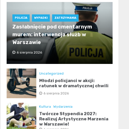
POLICJA
WYPADKI
ZATRZYMANIA
Zasłabnięcie pod cmentarnym
murem: interwencja służb w
Warszawie
6 sierpnia 2026
Uncategorized
Młodzi policjanci w akcji:
ratunek w dramatycznej chwili
6 sierpnia 2026
Kultura
Wydarzenia
Twórcze Stypendia 2027:
Realizuj Artystyczne Marzenia
w Warszawie!