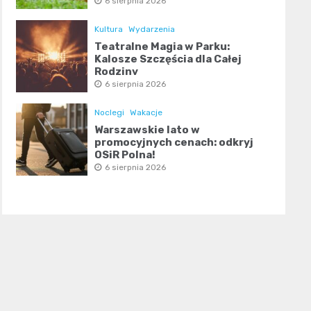
6 sierpnia 2026
Kultura
Wydarzenia
Teatralne Magia w Parku:
Kalosze Szczęścia dla Całej
Rodziny
6 sierpnia 2026
Noclegi
Wakacje
Warszawskie lato w
promocyjnych cenach: odkryj
OSiR Polna!
6 sierpnia 2026