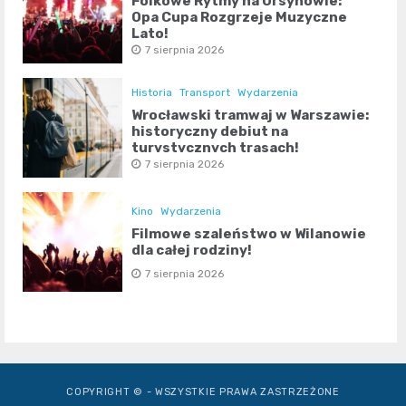
Folkowe Rytmy na Ursynowie:
Opa Cupa Rozgrzeje Muzyczne
Lato!
7 sierpnia 2026
Historia
Transport
Wydarzenia
Wrocławski tramwaj w Warszawie:
historyczny debiut na
turystycznych trasach!
7 sierpnia 2026
Kino
Wydarzenia
Filmowe szaleństwo w Wilanowie
dla całej rodziny!
7 sierpnia 2026
COPYRIGHT © - WSZYSTKIE PRAWA ZASTRZEŻONE