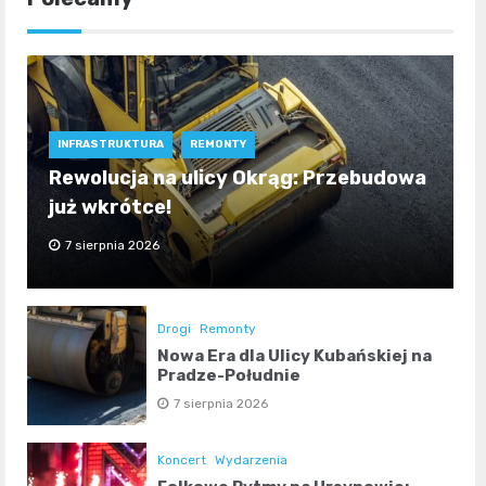
INFRASTRUKTURA
REMONTY
Rewolucja na ulicy Okrąg: Przebudowa
już wkrótce!
7 sierpnia 2026
Drogi
Remonty
Nowa Era dla Ulicy Kubańskiej na
Pradze-Południe
7 sierpnia 2026
Koncert
Wydarzenia