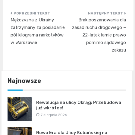
Nawigacja
Mężczyzna z Ukrainy
Brak poszanowania dla
wpisu
zatrzymany za posiadanie
zasad ruchu drogowego –
pół kilograma narkotyków
22-latek łamie prawo
w Warszawie
pomimo sądowego
zakazu
Najnowsze
Rewolucja na ulicy Okrąg: Przebudowa
już wkrótce!
7 sierpnia 2026
Nowa Era dla Ulicy Kubańskiej na