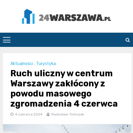
Skip
to
content
24Warszawa.pl
Aktualności
,
Turystyka
Ruch uliczny w centrum
Warszawy zakłócony z
powodu masowego
zgromadzenia 4 czerwca
4 czerwca 2024
Radosław Tomczak