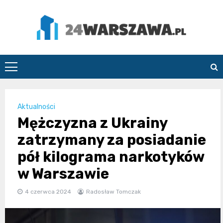
Skip
to
content
24Warszawa.pl
Aktualności
Mężczyzna z Ukrainy
zatrzymany za posiadanie
pół kilograma narkotyków
w Warszawie
4 czerwca 2024
Radosław Tomczak