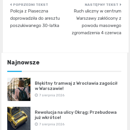
Nawigacja
Policja z Piaseczna
Ruch uliczny w centrum
wpisu
doprowadziła do aresztu
Warszawy zakłócony z
poszukiwanego 30-latka
powodu masowego
zgromadzenia 4 czerwca
Najnowsze
Błękitny tramwaj z Wrocławia zagościł
w Warszawie!
7 sierpnia 2026
Rewolucja na ulicy Okrąg: Przebudowa
już wkrótce!
7 sierpnia 2026