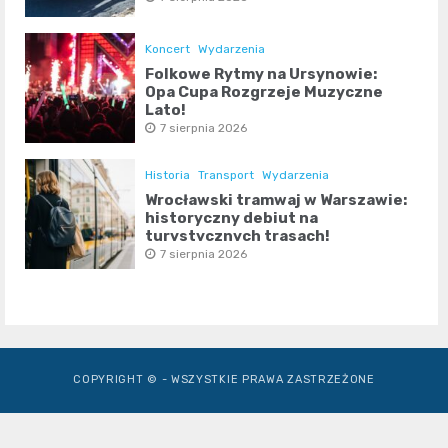
Koncert
Wydarzenia
Folkowe Rytmy na Ursynowie:
Opa Cupa Rozgrzeje Muzyczne
Lato!
7 sierpnia 2026
Historia
Transport
Wydarzenia
Wrocławski tramwaj w Warszawie:
historyczny debiut na
turystycznych trasach!
7 sierpnia 2026
COPYRIGHT © - WSZYSTKIE PRAWA ZASTRZEŻONE