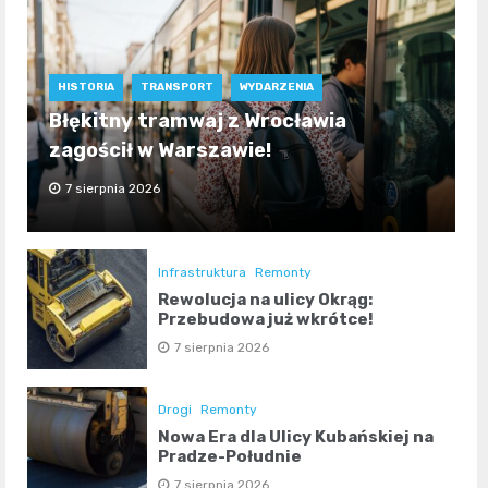
HISTORIA
TRANSPORT
WYDARZENIA
Błękitny tramwaj z Wrocławia
zagościł w Warszawie!
7 sierpnia 2026
Infrastruktura
Remonty
Rewolucja na ulicy Okrąg:
Przebudowa już wkrótce!
7 sierpnia 2026
Drogi
Remonty
Nowa Era dla Ulicy Kubańskiej na
Pradze-Południe
7 sierpnia 2026