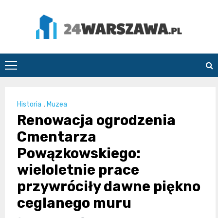
Skip
to
content
24Warszawa.pl
Historia
,
Muzea
Renowacja ogrodzenia
Cmentarza
Powązkowskiego:
wieloletnie prace
przywróciły dawne piękno
ceglanego muru