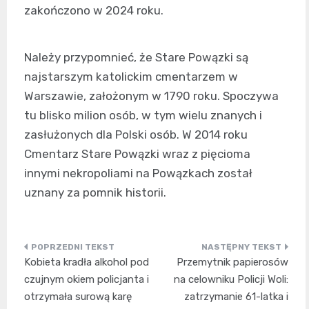
zakończono w 2024 roku.
Należy przypomnieć, że Stare Powązki są
najstarszym katolickim cmentarzem w
Warszawie, założonym w 1790 roku. Spoczywa
tu blisko milion osób, w tym wielu znanych i
zasłużonych dla Polski osób. W 2014 roku
Cmentarz Stare Powązki wraz z pięcioma
innymi nekropoliami na Powązkach został
uznany za pomnik historii.
Nawigacja
Kobieta kradła alkohol pod
Przemytnik papierosów
wpisu
czujnym okiem policjanta i
na celowniku Policji Woli:
otrzymała surową karę
zatrzymanie 61-latka i