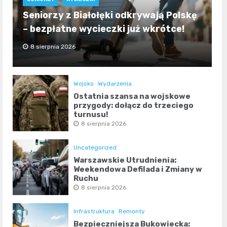
Seniorzy z Białołęki odkrywają Polskę
– bezpłatne wycieczki już wkrótce!
8 sierpnia 2026
Wojsko
Wydarzenia
Ostatnia szansa na wojskowe
przygody: dołącz do trzeciego
turnusu!
8 sierpnia 2026
Uncategorized
Warszawskie Utrudnienia:
Weekendowa Defilada i Zmiany w
Ruchu
8 sierpnia 2026
Infrastruktura
Remonty
Bezpieczniejsza Bukowiecka: