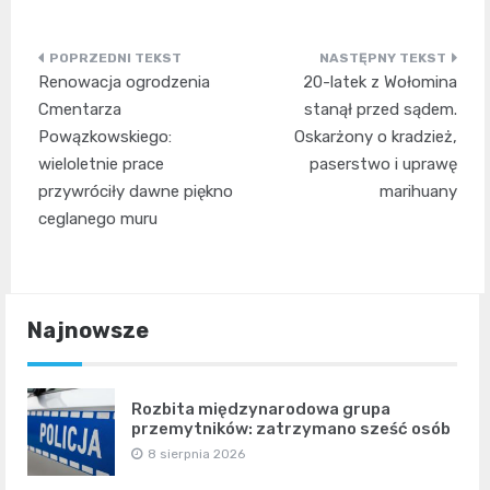
Nawigacja
Renowacja ogrodzenia
20-latek z Wołomina
wpisu
Cmentarza
stanął przed sądem.
Powązkowskiego:
Oskarżony o kradzież,
wieloletnie prace
paserstwo i uprawę
przywróciły dawne piękno
marihuany
ceglanego muru
Najnowsze
Rozbita międzynarodowa grupa
przemytników: zatrzymano sześć osób
8 sierpnia 2026