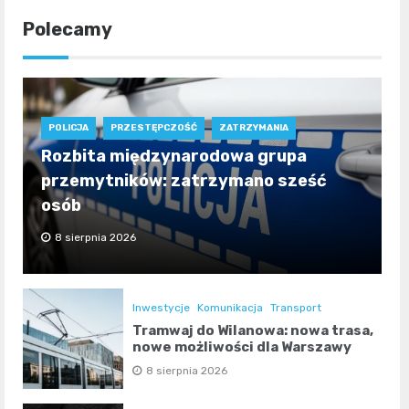
Polecamy
POLICJA
PRZESTĘPCZOŚĆ
ZATRZYMANIA
Rozbita międzynarodowa grupa
przemytników: zatrzymano sześć
osób
8 sierpnia 2026
Inwestycje
Komunikacja
Transport
Tramwaj do Wilanowa: nowa trasa,
nowe możliwości dla Warszawy
8 sierpnia 2026