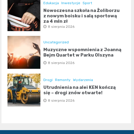
Edukacja
Inwestycje
Sport
Nowoczesna szkoła na Żoliborzu
z nowym boisku i salą sportową
za 4 mln zł
8 sierpnia 2026
Uncategorized
Muzyczne wspomnienia z Joanną
Bejm Quartet w Parku Olszyna
8 sierpnia 2026
Drogi
Remonty
Wydarzenia
Utrudnienia na alei KEN kończą
się – drogi znów otwarte!
8 sierpnia 2026