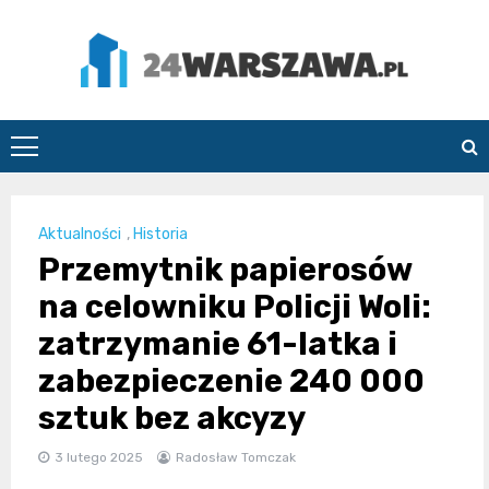
Skip
to
content
24Warszawa.pl
Aktualności
,
Historia
Przemytnik papierosów
na celowniku Policji Woli:
zatrzymanie 61-latka i
zabezpieczenie 240 000
sztuk bez akcyzy
3 lutego 2025
Radosław Tomczak