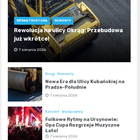
INFRASTRUKTURA
REMONTY
Rewolucja na ulicy Okrąg: Przebudowa
już wkrótce!
7 sierpnia 2026
Drogi
Remonty
Nowa Era dla Ulicy Kubańskiej na
Pradze-Południe
7 sierpnia 2026
Koncert
Wydarzenia
Folkowe Rytmy na Ursynowie:
Opa Cupa Rozgrzeje Muzyczne
Lato!
7 sierpnia 2026