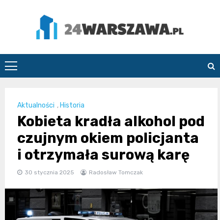
Skip
to
content
24Warszawa.pl
Aktualności
,
Historia
Kobieta kradła alkohol pod
czujnym okiem policjanta
i otrzymała surową karę
30 stycznia 2025
Radosław Tomczak