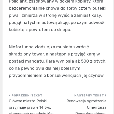
Policjant, zszokowany widokiem kobiety, która
bezceremonialnie chowa do torby cztery butelki
piwa i zmierza w stronę wyjścia zamiast kasy,
podjął natychmiastową akcję, po czym odwiódł
kobietę z powrotem do sklepu.
Niefortunna złodziejka musiała zwrócić
skradziony towar, a następnie przyjąć karę w
postaci mandatu. Kara wyniosła aż 500 złotych,
co na pewno była dla niej bolesnym
przypomnieniem o konsekwencjach jej czynów.
Nawigacja
Główne miasto Polski
Renowacja ogrodzenia
wpisu
przyjmuje prawie 14 tys.
Cmentarza
straconych przedmiotów
Powązkowskiego: