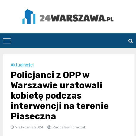
Skip
to
content
24Warszawa.pl
Aktualności
Policjanci z OPP w
Warszawie uratowali
kobietę podczas
interwencji na terenie
Piaseczna
9 stycznia 2024
Radosław Tomczak