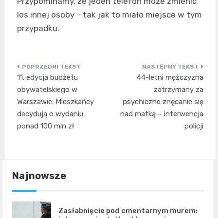
Przypominamy, że jeden telefon może zmienić
los innej osoby – tak jak to miało miejsce w tym
przypadku.
Nawigacja
11. edycja budżetu
44-letni mężczyzna
wpisu
obywatelskiego w
zatrzymany za
Warszawie: Mieszkańcy
psychiczne znęcanie się
decydują o wydaniu
nad matką – interwencja
ponad 100 mln zł
policji
Najnowsze
Zasłabnięcie pod cmentarnym murem: