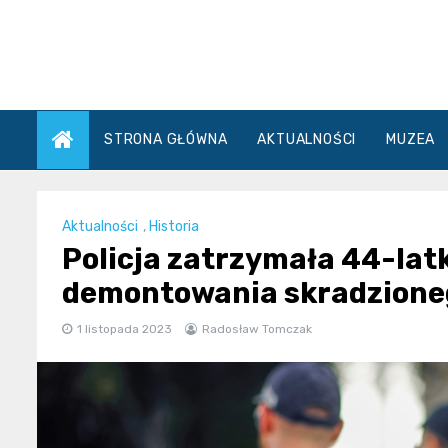
Skip
to
content
STRONA GŁÓWNA
AKTUALNOŚCI
MUZEA
Aktualności
,
Historia
Policja zatrzymała 44-la
demontowania skradzione
1 listopada 2023
Radosław Tomczak