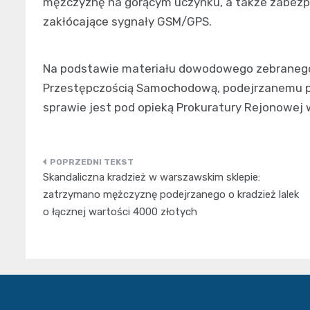
mężczyznę na gorącym uczynku, a także zabezpi
zakłócające sygnały GSM/GPS.
Na podstawie materiału dowodowego zebranego p
Przestępczością Samochodową, podejrzanemu p
sprawie jest pod opieką Prokuratury Rejonowej 
Nawigacja
Skandaliczna kradzież w warszawskim sklepie:
wpisu
zatrzymano mężczyznę podejrzanego o kradzież lalek
o łącznej wartości 4000 złotych