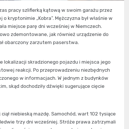
as pracy szlifierką kątową w swoim garażu przez
j o kryptonimie „Kobra”. Mężczyzna był właśnie w
miała miejsce parę dni wcześniej w Niemczech.
ściowo zdemontowane, jak również urządzenie do
ał obarczony zarzutem paserstwa.
e lokalizacji skradzionego pojazdu i miejsca jego
towej reakcji. Po przeprowadzeniu niezbędnych
naczonego w informacjach. W jednym z budynków
m, skąd dochodziły dźwięki sugerujące cięcie
j ciął niebieską mazdę. Samochód, wart 102 tysiące
ledwie trzy dni wcześniej. Stróże prawa zatrzymali