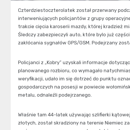
Czterdziestoczterolatek został przerwany podcz
interweniujących policjantów z grupy operacyjne
trakcie cięcia karoserii mazdy, której kradzież 
Śledczy zabezpieczyli auto, które bylo już czę
zakłócania sygnałów GPS/GSM. Podejrzany zost
Policjanci z „Kobry” uzyskali informacje dotycząc
planowanego rozbioru, co wymagało natychmias
weryfikacji, udało im się dotrzeć do punktu oz
gospodarczych na posesji w powiecie wołomiński
metalu, odnaleźli podejrzanego.
Właśnie tam 44-latek używając szlifierki kątowe
złotych, został skradziony na terenie Niemiec za