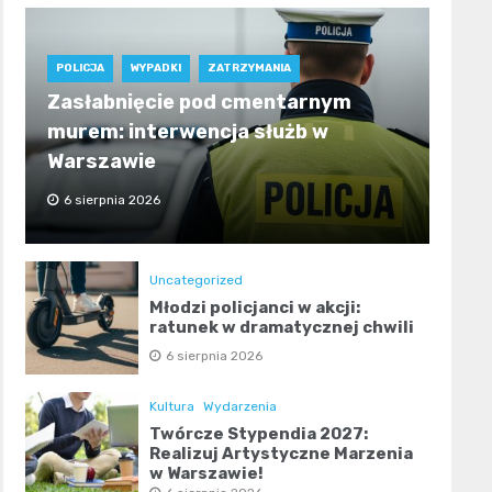
POLICJA
WYPADKI
ZATRZYMANIA
Zasłabnięcie pod cmentarnym
murem: interwencja służb w
Warszawie
6 sierpnia 2026
Uncategorized
Młodzi policjanci w akcji:
ratunek w dramatycznej chwili
6 sierpnia 2026
Kultura
Wydarzenia
Twórcze Stypendia 2027:
Realizuj Artystyczne Marzenia
w Warszawie!