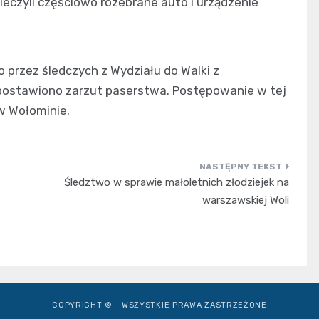
eczyli częściowo rozebrane auto i urządzenie
rzez śledczych z Wydziału do Walki z
ostawiono zarzut paserstwa. Postępowanie w tej
w Wołominie.
Śledztwo w sprawie małoletnich złodziejek na
warszawskiej Woli
COPYRIGHT © - WSZYSTKIE PRAWA ZASTRZEŻONE