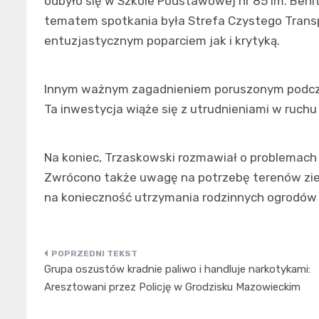
odbyło się w Szkole Podstawowej nr 85 im. Beni
tematem spotkania była Strefa Czystego Transp
entuzjastycznym poparciem jak i krytyką.
Innym ważnym zagadnieniem poruszonym podcza
Ta inwestycja wiąże się z utrudnieniami w ruchu
Na koniec, Trzaskowski rozmawiał o problemach
Zwrócono także uwagę na potrzebę terenów zielo
na konieczność utrzymania rodzinnych ogrodów 
Nawigacja
Grupa oszustów kradnie paliwo i handluje narkotykami:
wpisu
Aresztowani przez Policję w Grodzisku Mazowieckim