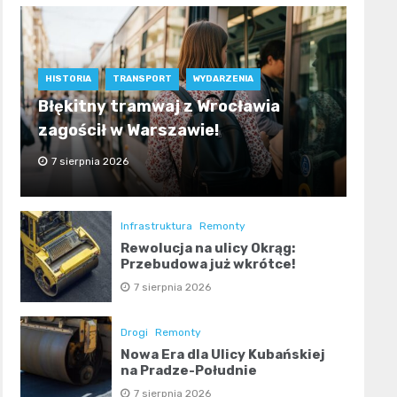
HISTORIA
TRANSPORT
WYDARZENIA
Błękitny tramwaj z Wrocławia
zagościł w Warszawie!
7 sierpnia 2026
Infrastruktura
Remonty
Rewolucja na ulicy Okrąg:
Przebudowa już wkrótce!
7 sierpnia 2026
Drogi
Remonty
Nowa Era dla Ulicy Kubańskiej
na Pradze-Południe
7 sierpnia 2026