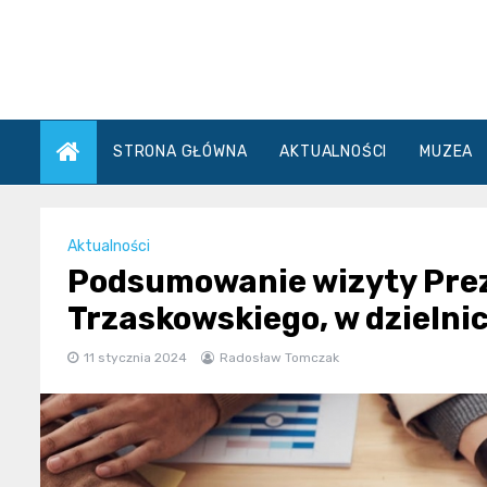
Skip
to
content
STRONA GŁÓWNA
AKTUALNOŚCI
MUZEA
Aktualności
Podsumowanie wizyty Pre
Trzaskowskiego, w dzielni
11 stycznia 2024
Radosław Tomczak