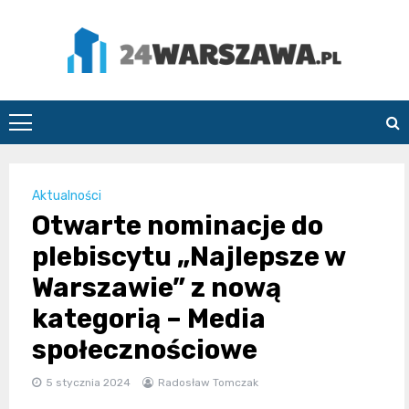
Skip
to
content
24Warszawa.pl
Aktualności
Otwarte nominacje do
plebiscytu „Najlepsze w
Warszawie” z nową
kategorią – Media
społecznościowe
5 stycznia 2024
Radosław Tomczak