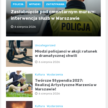
POLICJA
WYPADKI
ZATRZYMANIA
Zasłabnięcie pod cmentarnym murem:
interwencja służb w Warszawie
6 sierpnia 2026
Uncategorized
Młodzi policjanci w akcji: ratunek
w dramatycznej chwili
6 sierpnia 2026
Kultura
Wydarzenia
Twórcze Stypendia 2027:
Realizuj Artystyczne Marzenia w
Warszawie!
6 sierpnia 2026
Kultura
Wydarzenia