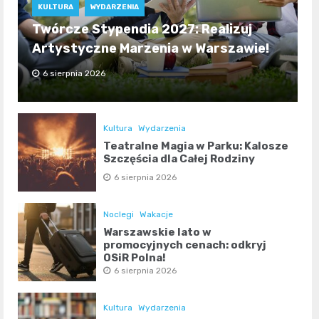
KULTURA
WYDARZENIA
Twórcze Stypendia 2027: Realizuj
Artystyczne Marzenia w Warszawie!
6 sierpnia 2026
Kultura
Wydarzenia
Teatralne Magia w Parku: Kalosze
Szczęścia dla Całej Rodziny
6 sierpnia 2026
Noclegi
Wakacje
Warszawskie lato w
promocyjnych cenach: odkryj
OSiR Polna!
6 sierpnia 2026
Kultura
Wydarzenia