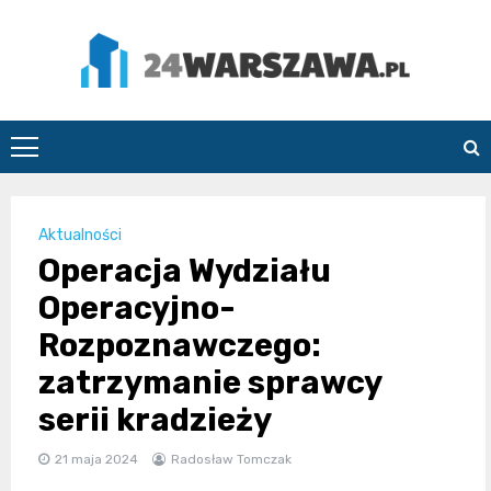
Skip
to
content
24Warszawa.pl
Aktualności
Operacja Wydziału
Operacyjno-
Rozpoznawczego:
zatrzymanie sprawcy
serii kradzieży
21 maja 2024
Radosław Tomczak