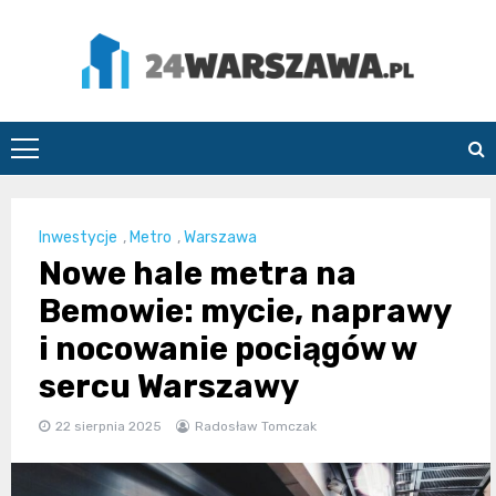
Skip
to
content
24Warszawa.pl
Inwestycje
,
Metro
,
Warszawa
Nowe hale metra na
Bemowie: mycie, naprawy
i nocowanie pociągów w
sercu Warszawy
22 sierpnia 2025
Radosław Tomczak