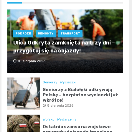
PODRÓŻE
REMONTY
TRANSPORT
Ulica Odkryta zamknięta na trzy dni –
przygotuj się na objazdy!
10 sierpnia 2026
Seniorzy
Wycieczki
Seniorzy z Białołęki odkrywają
Polskę – bezpłatne wycieczki już
wkrótce!
8 sierpnia 2026
Wojsko
Wydarzenia
Ostatnia szansa na wojskowe