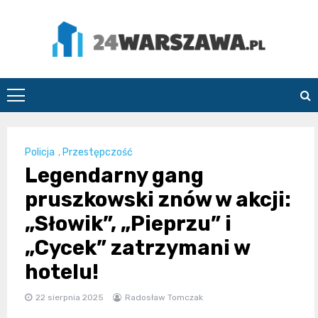
Skip
to
content
24Warszawa.pl
Policja
,
Przestępczość
Legendarny gang
pruszkowski znów w akcji:
„Słowik”, „Pieprzu” i
„Cycek” zatrzymani w
hotelu!
22 sierpnia 2025
Radosław Tomczak