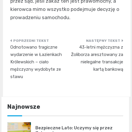
przez sąd, jeśli zakaz ten jest prawomocny, a
kierowca mimo wszystko podejmuje decyzję o
prowadzeniu samochodu.
Nawigacja
Odnotowano tragiczne
43-letni mężczyzna z
wpisu
wydarzenie w Łazienkach
Żoliborza aresztowany za
Królewskich – ciało
nielegalne transakcje
mężczyzny wydobyte ze
kartą bankową
stawu
Najnowsze
Bezpieczne Lato: Uczymy się przez