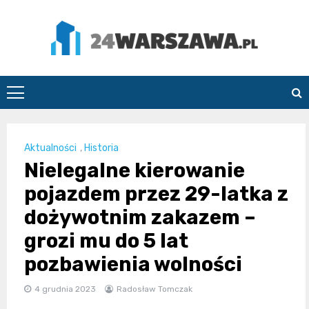
Skip
to
content
24Warszawa.pl
Aktualności
,
Historia
Nielegalne kierowanie
pojazdem przez 29-latka z
dożywotnim zakazem –
grozi mu do 5 lat
pozbawienia wolności
4 grudnia 2023
Radosław Tomczak