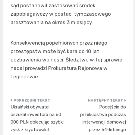
sąd postanowił zastosować środek
zapobiegawczy w postaci tymczasowego
aresztowania na okres 3 miesięcy.
Konsekwencją popełnionych przez niego
przestępstw może być kara do 10 lat
pozbawienia wolności. Śledztwo w tej sprawie
nadal prowadzi Prokuratura Rejonowa w
Legionowie.
Nawigacja
Ukraiński obywatel
Podejście do
wpisu
oszukał inwestora na 60
przekupstwa podczas
000 PLN obiecując szybki
interwencji domowej
zysk z kryptowalut:
przez 54-letniego