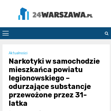
Skip
to
content
24Warszawa.pl
Aktualności
Narkotyki w samochodzie
mieszkańca powiatu
legionowskiego –
odurzające substancje
przewożone przez 31-
latka