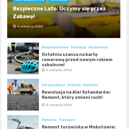
Bezpieczne Lato: Uczymy się przez
Zabawę!
5 sierpnia 2026
Bezpieczeństwo
Edukacja
Wydarzenia
Ostatnia szansa na kartę
rowerową przed nowym rokiem
szkolnym!
5 sierpnia 2026
Infrastruktura
Podróże
Remonty
Rewolucja na Alei Sztandarów:
Remont, który zmieni ruch!
5 sierpnia 2026
Remonty
Transport
Remont torowiska w Mokotowie: