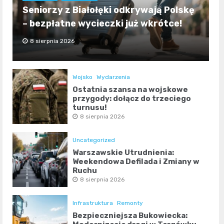
Seniorzy z Białołęki odkrywają Polskę
– bezpłatne wycieczki już wkrótce!
8 sierpnia 2026
Wojsko
Wydarzenia
Ostatnia szansa na wojskowe
przygody: dołącz do trzeciego
turnusu!
8 sierpnia 2026
Uncategorized
Warszawskie Utrudnienia:
Weekendowa Defilada i Zmiany w
Ruchu
8 sierpnia 2026
Infrastruktura
Remonty
Bezpieczniejsza Bukowiecka: