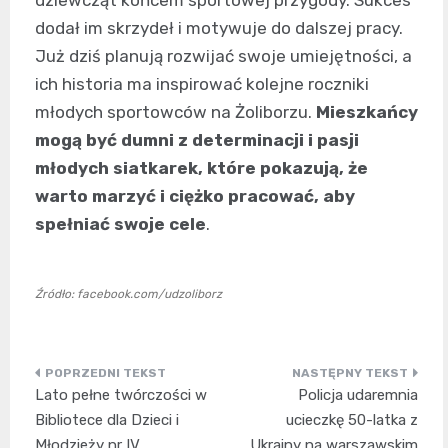
dodał im skrzydeł i motywuje do dalszej pracy.
Już dziś planują rozwijać swoje umiejętności, a
ich historia ma inspirować kolejne roczniki
młodych sportowców na Żoliborzu.
Mieszkańcy
mogą być dumni z determinacji i pasji
młodych siatkarek, które pokazują, że
warto marzyć i ciężko pracować, aby
spełniać swoje cele
.
Źródło: facebook.com/udzoliborz
Nawigacja
Lato pełne twórczości w
Policja udaremnia
wpisu
Bibliotece dla Dzieci i
ucieczkę 50-latka z
Młodzieży nr IV
Ukrainy na warszawskim