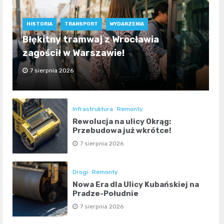
HISTORIA
TRANSPORT
WYDARZENIA
Błękitny tramwaj z Wrocławia
zagościł w Warszawie!
7 sierpnia 2026
Infrastruktura
Remonty
Rewolucja na ulicy Okrąg:
Przebudowa już wkrótce!
7 sierpnia 2026
Drogi
Remonty
Nowa Era dla Ulicy Kubańskiej na
Pradze-Południe
7 sierpnia 2026