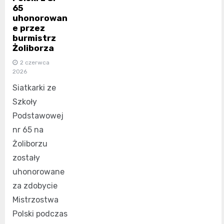
65
uhonorowan
e przez
burmistrz
Żoliborza
2 czerwca
2026
Siatkarki ze
Szkoły
Podstawowej
nr 65 na
Żoliborzu
zostały
uhonorowane
za zdobycie
Mistrzostwa
Polski podczas