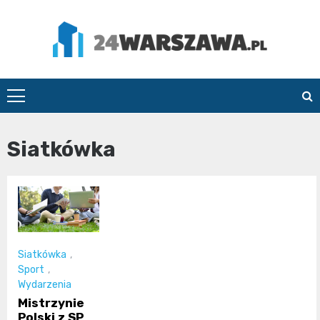
Skip
to
content
24Warszawa.pl
Siatkówka
Siatkówka
,
Sport
,
Wydarzenia
Mistrzynie
Polski z SP