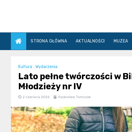
Skip
to
content
STRONA GŁÓWNA
AKTUALNOŚCI
MUZEA
Kultura
,
Wydarzenia
Lato pełne twórczości w Bib
Młodzieży nr IV
2 czerwca 2026
Radosław Tomczak