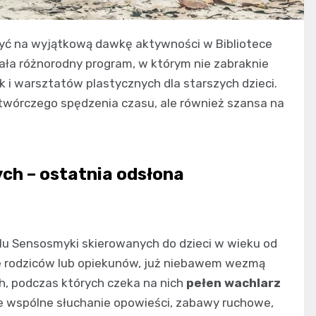
zyć na wyjątkową dawkę aktywności w Bibliotece
owała różnorodny program, w którym nie zabraknie
i warsztatów plastycznych dla starszych dzieci.
 twórczego spędzenia czasu, ale również szansa na
ch – ostatnia odsłona
klu Sensosmyki skierowanych do dzieci w wieku od
ie rodziców lub opiekunów, już niebawem wezmą
h, podczas których czeka na nich
pełen wachlarz
e wspólne słuchanie opowieści, zabawy ruchowe,