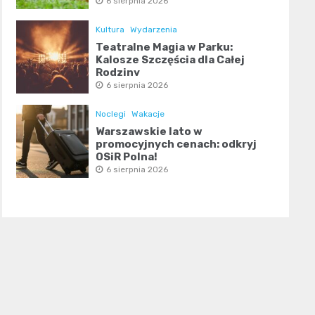
6 sierpnia 2026
Kultura
Wydarzenia
Teatralne Magia w Parku:
Kalosze Szczęścia dla Całej
Rodziny
6 sierpnia 2026
Noclegi
Wakacje
Warszawskie lato w
promocyjnych cenach: odkryj
OSiR Polna!
6 sierpnia 2026