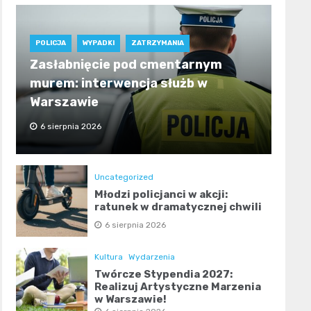
POLICJA
WYPADKI
ZATRZYMANIA
Zasłabnięcie pod cmentarnym
murem: interwencja służb w
Warszawie
6 sierpnia 2026
Uncategorized
Młodzi policjanci w akcji:
ratunek w dramatycznej chwili
6 sierpnia 2026
Kultura
Wydarzenia
Twórcze Stypendia 2027:
Realizuj Artystyczne Marzenia
w Warszawie!