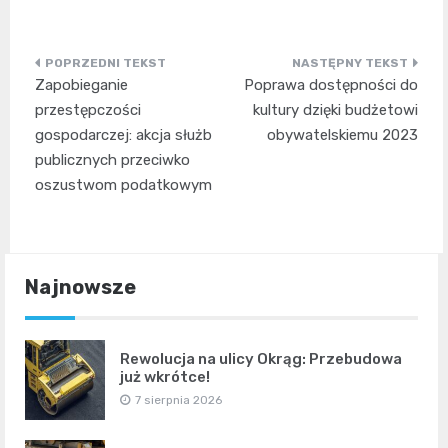
Nawigacja
Zapobieganie
Poprawa dostępności do
wpisu
przestępczości
kultury dzięki budżetowi
gospodarczej: akcja służb
obywatelskiemu 2023
publicznych przeciwko
oszustwom podatkowym
Najnowsze
Rewolucja na ulicy Okrąg: Przebudowa
już wkrótce!
7 sierpnia 2026