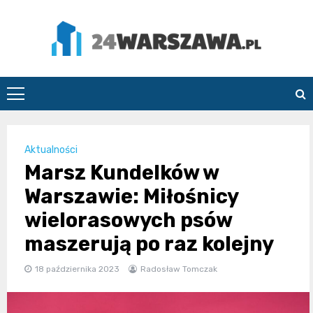
Skip
to
content
24Warszawa.pl
Aktualności
Marsz Kundelków w
Warszawie: Miłośnicy
wielorasowych psów
maszerują po raz kolejny
18 października 2023
Radosław Tomczak