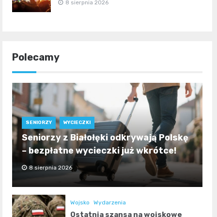
8 sierpnia 2026
Polecamy
SENIORZY
WYCIECZKI
Seniorzy z Białołęki odkrywają Polskę
– bezpłatne wycieczki już wkrótce!
8 sierpnia 2026
Wojsko
Wydarzenia
Ostatnia szansa na wojskowe