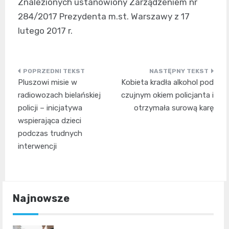
Znalezionych ustanowiony Zarządzeniem nr
284/2017 Prezydenta m.st. Warszawy z 17
lutego 2017 r.
Nawigacja
Pluszowi misie w
Kobieta kradła alkohol pod
wpisu
radiowozach bielańskiej
czujnym okiem policjanta i
policji – inicjatywa
otrzymała surową karę
wspierająca dzieci
podczas trudnych
interwencji
Najnowsze