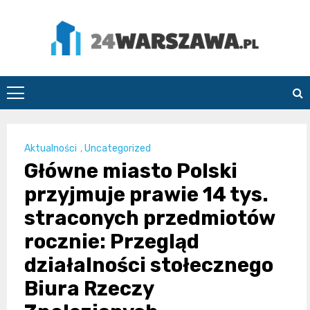
Skip
to
content
24Warszawa.pl
Aktualności
,
Uncategorized
Główne miasto Polski
przyjmuje prawie 14 tys.
straconych przedmiotów
rocznie: Przegląd
działalności stołecznego
Biura Rzeczy