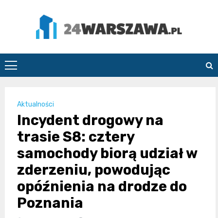
Skip
to
content
24Warszawa.pl
Aktualności
Incydent drogowy na
trasie S8: cztery
samochody biorą udział w
zderzeniu, powodując
opóźnienia na drodze do
Poznania