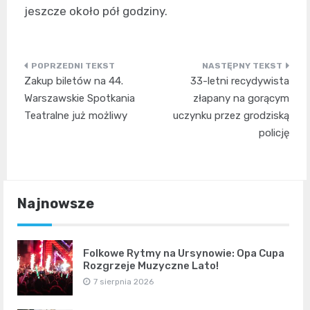
jeszcze około pół godziny.
Nawigacja
Zakup biletów na 44.
33-letni recydywista
wpisu
Warszawskie Spotkania
złapany na gorącym
Teatralne już możliwy
uczynku przez grodziską
policję
Najnowsze
Folkowe Rytmy na Ursynowie: Opa Cupa
Rozgrzeje Muzyczne Lato!
7 sierpnia 2026