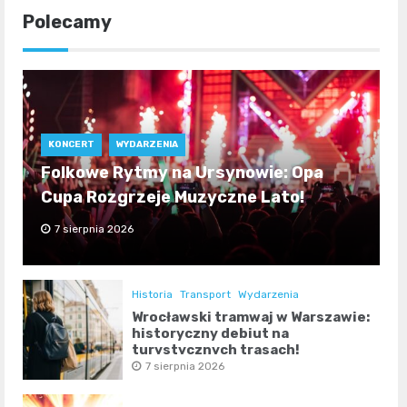
Polecamy
KONCERT
WYDARZENIA
Folkowe Rytmy na Ursynowie: Opa
Cupa Rozgrzeje Muzyczne Lato!
7 sierpnia 2026
Historia
Transport
Wydarzenia
Wrocławski tramwaj w Warszawie:
historyczny debiut na
turystycznych trasach!
7 sierpnia 2026