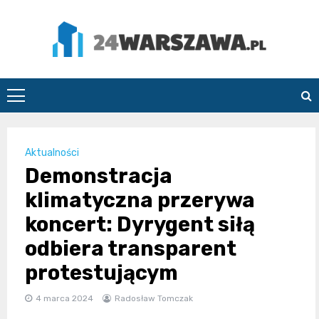
Skip
to
content
24Warszawa.pl
Aktualności
Demonstracja
klimatyczna przerywa
koncert: Dyrygent siłą
odbiera transparent
protestującym
4 marca 2024
Radosław Tomczak