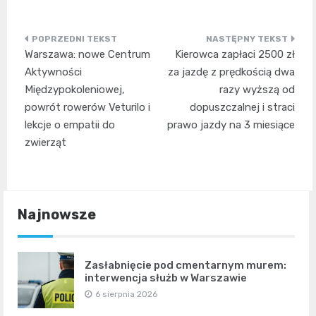
Nawigacja
Warszawa: nowe Centrum
Kierowca zapłaci 2500 zł
wpisu
Aktywności
za jazdę z prędkością dwa
Międzypokoleniowej,
razy wyższą od
powrót rowerów Veturilo i
dopuszczalnej i straci
lekcje o empatii do
prawo jazdy na 3 miesiące
zwierząt
Najnowsze
Zasłabnięcie pod cmentarnym murem:
interwencja służb w Warszawie
6 sierpnia 2026