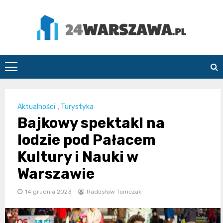
Skip
to
content
24Warszawa.pl
Aktualności
,
Turystyka
Bajkowy spektakl na
lodzie pod Pałacem
Kultury i Nauki w
Warszawie
14 grudnia 2023
Radosław Tomczak