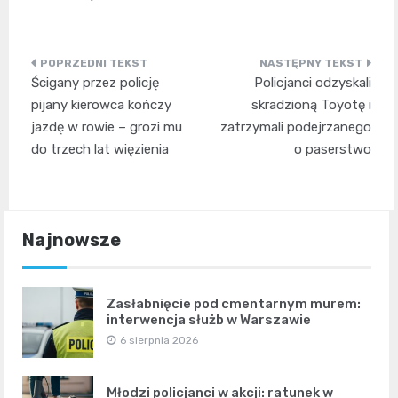
Nawigacja
Ścigany przez policję
Policjanci odzyskali
wpisu
pijany kierowca kończy
skradzioną Toyotę i
jazdę w rowie – grozi mu
zatrzymali podejrzanego
do trzech lat więzienia
o paserstwo
Najnowsze
Zasłabnięcie pod cmentarnym murem:
interwencja służb w Warszawie
6 sierpnia 2026
Młodzi policjanci w akcji: ratunek w