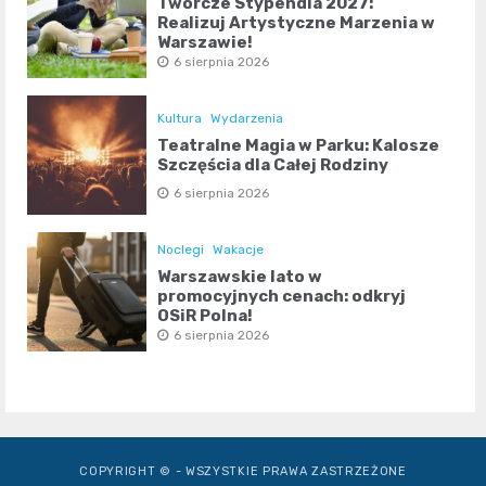
Twórcze Stypendia 2027:
Realizuj Artystyczne Marzenia w
Warszawie!
6 sierpnia 2026
Kultura
Wydarzenia
Teatralne Magia w Parku: Kalosze
Szczęścia dla Całej Rodziny
6 sierpnia 2026
Noclegi
Wakacje
Warszawskie lato w
promocyjnych cenach: odkryj
OSiR Polna!
6 sierpnia 2026
COPYRIGHT © - WSZYSTKIE PRAWA ZASTRZEŻONE