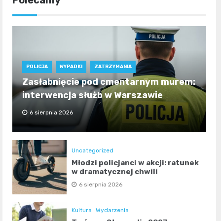
POLICJA
WYPADKI
ZATRZYMANIA
Zasłabnięcie pod cmentarnym murem:
interwencja służb w Warszawie
6 sierpnia 2026
Uncategorized
Młodzi policjanci w akcji: ratunek
w dramatycznej chwili
6 sierpnia 2026
Kultura
Wydarzenia