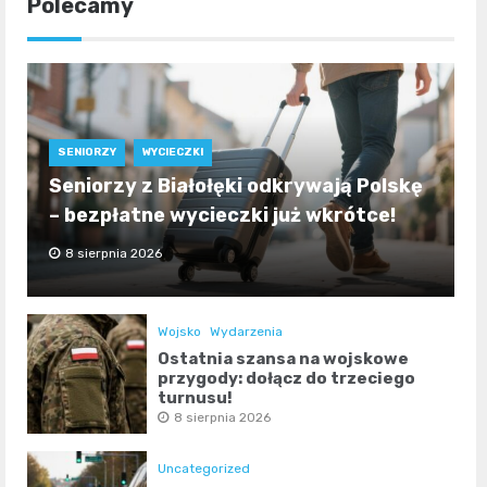
Polecamy
SENIORZY
WYCIECZKI
Seniorzy z Białołęki odkrywają Polskę
– bezpłatne wycieczki już wkrótce!
8 sierpnia 2026
Wojsko
Wydarzenia
Ostatnia szansa na wojskowe
przygody: dołącz do trzeciego
turnusu!
8 sierpnia 2026
Uncategorized