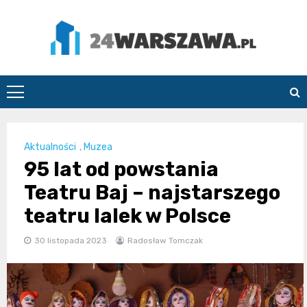
Skip
to
content
24Warszawa.pl
Aktualności
,
Muzea
95 lat od powstania
Teatru Baj – najstarszego
teatru lalek w Polsce
30 listopada 2023
Radosław Tomczak