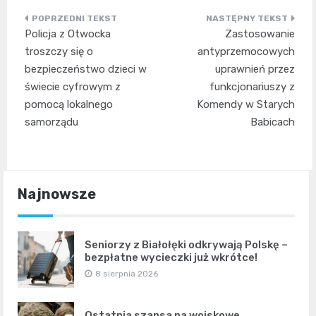
Nawigacja
Policja z Otwocka
Zastosowanie
wpisu
troszczy się o
antyprzemocowych
bezpieczeństwo dzieci w
uprawnień przez
świecie cyfrowym z
funkcjonariuszy z
pomocą lokalnego
Komendy w Starych
samorządu
Babicach
Najnowsze
Seniorzy z Białołęki odkrywają Polskę –
bezpłatne wycieczki już wkrótce!
8 sierpnia 2026
Ostatnia szansa na wojskowe