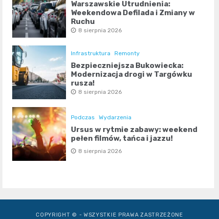
Warszawskie Utrudnienia:
Weekendowa Defilada i Zmiany w
Ruchu
8 sierpnia 2026
Infrastruktura
Remonty
Bezpieczniejsza Bukowiecka:
Modernizacja drogi w Targówku
rusza!
8 sierpnia 2026
Podczas
Wydarzenia
Ursus w rytmie zabawy: weekend
pełen filmów, tańca i jazzu!
8 sierpnia 2026
COPYRIGHT © - WSZYSTKIE PRAWA ZASTRZEŻONE