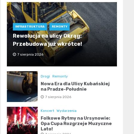
INFRASTRUKTURA
REMONTY
Rewolucja na ulicy Okrąg:
Przebudowa już wkrótce!
7 sierpnia 2026
Drogi
Remonty
Nowa Era dla Ulicy Kubańskiej
na Pradze-Południe
7 sierpnia 2026
Koncert
Wydarzenia
Folkowe Rytmy na Ursynowie:
Opa Cupa Rozgrzeje Muzyczne
Lato!