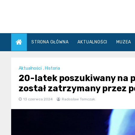
Skip
to
content
STRONA GŁÓWNA
AKTUALNOŚCI
MUZEA
Aktualności
,
Historia
20-latek poszukiwany na 
został zatrzymany przez po
13 czerwca 2024
Radosław Tomczak