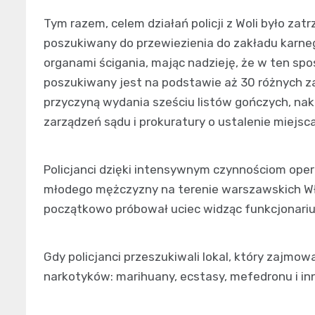
Tym razem, celem działań policji z Woli było za
poszukiwany do przewiezienia do zakładu karneg
organami ścigania, mając nadzieję, że w ten spo
poszukiwany jest na podstawie aż 30 różnych za
przyczyną wydania sześciu listów gończych, na
zarządzeń sądu i prokuratury o ustalenie miejsc
Policjanci dzięki intensywnym czynnościom oper
młodego mężczyzny na terenie warszawskich Wł
początkowo próbował uciec widząc funkcjonariu
Gdy policjanci przeszukiwali lokal, który zajmowa
narkotyków: marihuany, ecstasy, mefedronu i i