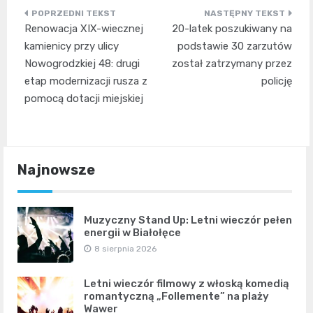
Nawigacja
Renowacja XIX-wiecznej
20-latek poszukiwany na
wpisu
kamienicy przy ulicy
podstawie 30 zarzutów
Nowogrodzkiej 48: drugi
został zatrzymany przez
etap modernizacji rusza z
policję
pomocą dotacji miejskiej
Najnowsze
Muzyczny Stand Up: Letni wieczór pełen
energii w Białołęce
8 sierpnia 2026
Letni wieczór filmowy z włoską komedią
romantyczną „Follemente” na plaży
Wawer