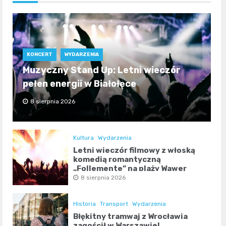
KONCERT
WYDARZENIA
Muzyczny Stand Up: Letni wieczór
pełen energii w Białołęce
8 sierpnia 2026
Kultura
Wydarzenia
Letni wieczór filmowy z włoską
komedią romantyczną
„Follemente” na plaży Wawer
8 sierpnia 2026
Historia
Transport
Wydarzenia
Błękitny tramwaj z Wrocławia
zagościł w Warszawie!