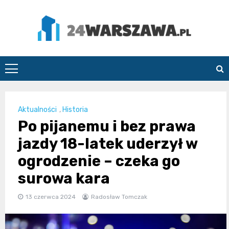
Skip
to
content
24Warszawa.pl
Aktualności
,
Historia
Po pijanemu i bez prawa
jazdy 18-latek uderzył w
ogrodzenie – czeka go
surowa kara
13 czerwca 2024
Radosław Tomczak