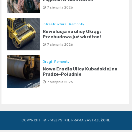
7 sierpnia 2026
Infrastruktura
Remonty
Rewolucja na ulicy Okrąg:
Przebudowa już wkrótce!
7 sierpnia 2026
Drogi
Remonty
Nowa Era dla Ulicy Kubańskiej na
Pradze-Południe
7 sierpnia 2026
COPYRIGHT © - WSZYSTKIE PRAWA ZASTRZEŻONE