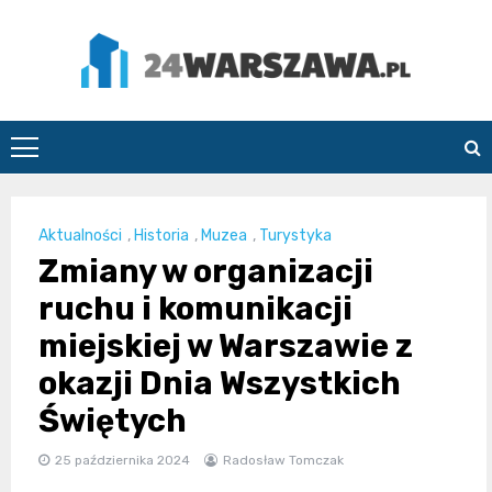
Skip
to
content
24Warszawa.pl
Aktualności
,
Historia
,
Muzea
,
Turystyka
Zmiany w organizacji
ruchu i komunikacji
miejskiej w Warszawie z
okazji Dnia Wszystkich
Świętych
25 października 2024
Radosław Tomczak