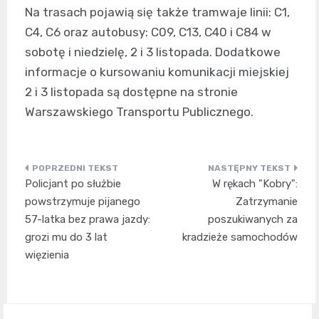
Na trasach pojawią się także tramwaje linii: C1,
C4, C6 oraz autobusy: C09, C13, C40 i C84 w
sobotę i niedzielę, 2 i 3 listopada. Dodatkowe
informacje o kursowaniu komunikacji miejskiej
2 i 3 listopada są dostępne na stronie
Warszawskiego Transportu Publicznego.
Nawigacja
Policjant po służbie
W rękach "Kobry":
wpisu
powstrzymuje pijanego
Zatrzymanie
57-latka bez prawa jazdy:
poszukiwanych za
grozi mu do 3 lat
kradzieże samochodów
więzienia