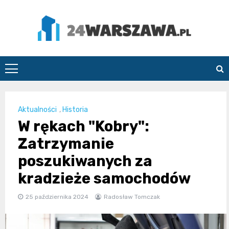
Skip
to
content
24Warszawa.pl
Aktualności
,
Historia
W rękach "Kobry":
Zatrzymanie
poszukiwanych za
kradzieże samochodów
25 października 2024
Radosław Tomczak