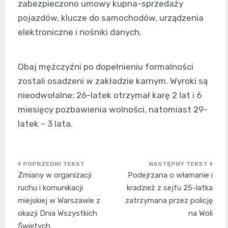
zabezpieczono umowy kupna-sprzedaży
pojazdów, klucze do samochodów, urządzenia
elektroniczne i nośniki danych.
Obaj mężczyźni po dopełnieniu formalności
zostali osadzeni w zakładzie karnym. Wyroki są
nieodwołalne: 26-latek otrzymał karę 2 lat i 6
miesięcy pozbawienia wolności, natomiast 29-
latek – 3 lata.
Nawigacja
Zmiany w organizacji
Podejrzana o włamanie i
wpisu
ruchu i komunikacji
kradzież z sejfu 25-latka
miejskiej w Warszawie z
zatrzymana przez policję
okazji Dnia Wszystkich
na Woli
Świętych