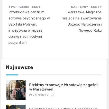
Nawigacja
Przebudowa centrum
Warszawa: Magiczne
wpisu
zdrowia psychicznego w
miejsce na świętowanie
Szpitalu Wolskim:
Bożego Narodzenia i
inwestycja w lepszą
Nowego Roku
opiekę nad młodymi
pacjentami
Najnowsze
Błękitny tramwaj z Wrocławia zagościł
w Warszawie!
7 sierpnia 2026