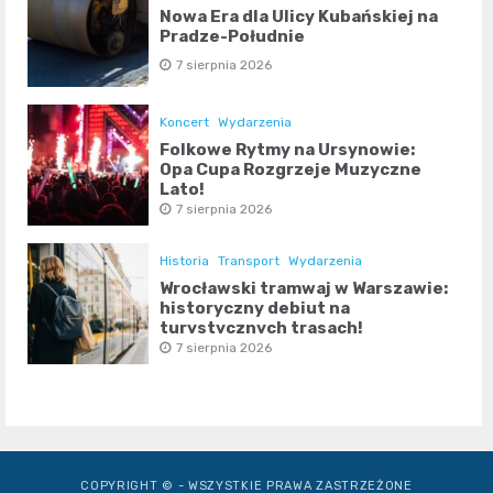
Nowa Era dla Ulicy Kubańskiej na
Pradze-Południe
7 sierpnia 2026
Koncert
Wydarzenia
Folkowe Rytmy na Ursynowie:
Opa Cupa Rozgrzeje Muzyczne
Lato!
7 sierpnia 2026
Historia
Transport
Wydarzenia
Wrocławski tramwaj w Warszawie:
historyczny debiut na
turystycznych trasach!
7 sierpnia 2026
COPYRIGHT © - WSZYSTKIE PRAWA ZASTRZEŻONE