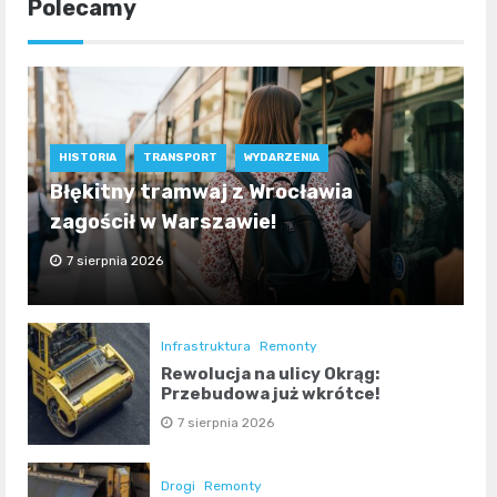
Polecamy
HISTORIA
TRANSPORT
WYDARZENIA
Błękitny tramwaj z Wrocławia
zagościł w Warszawie!
7 sierpnia 2026
Infrastruktura
Remonty
Rewolucja na ulicy Okrąg:
Przebudowa już wkrótce!
7 sierpnia 2026
Drogi
Remonty