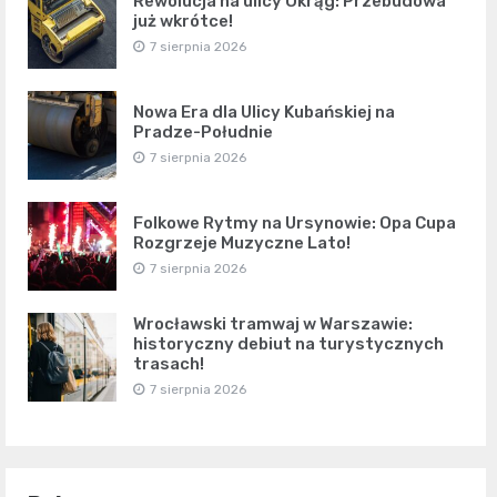
Rewolucja na ulicy Okrąg: Przebudowa
już wkrótce!
7 sierpnia 2026
Nowa Era dla Ulicy Kubańskiej na
Pradze-Południe
7 sierpnia 2026
Folkowe Rytmy na Ursynowie: Opa Cupa
Rozgrzeje Muzyczne Lato!
7 sierpnia 2026
Wrocławski tramwaj w Warszawie:
historyczny debiut na turystycznych
trasach!
7 sierpnia 2026