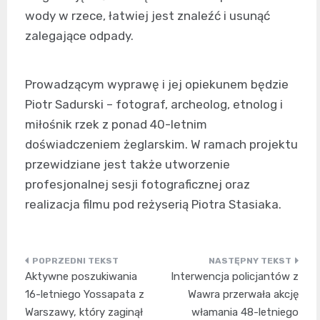
wody w rzece, łatwiej jest znaleźć i usunąć
zalegające odpady.
Prowadzącym wyprawę i jej opiekunem będzie
Piotr Sadurski – fotograf, archeolog, etnolog i
miłośnik rzek z ponad 40-letnim
doświadczeniem żeglarskim. W ramach projektu
przewidziane jest także utworzenie
profesjonalnej sesji fotograficznej oraz
realizacja filmu pod reżyserią Piotra Stasiaka.
Nawigacja
Aktywne poszukiwania
Interwencja policjantów z
wpisu
16-letniego Yossapata z
Wawra przerwała akcję
Warszawy, który zaginął
włamania 48-letniego