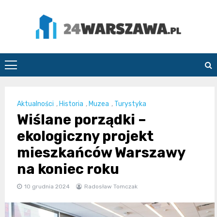
Skip
to
content
24Warszawa.pl
Aktualności
,
Historia
,
Muzea
,
Turystyka
Wiślane porządki –
ekologiczny projekt
mieszkańców Warszawy
na koniec roku
10 grudnia 2024
Radosław Tomczak