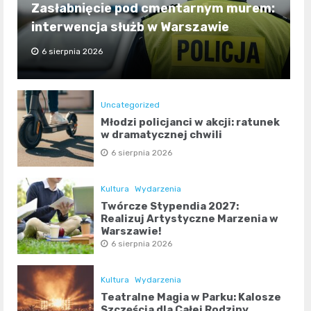
Zasłabnięcie pod cmentarnym murem:
interwencja służb w Warszawie
6 sierpnia 2026
Uncategorized
Młodzi policjanci w akcji: ratunek
w dramatycznej chwili
6 sierpnia 2026
Kultura
Wydarzenia
Twórcze Stypendia 2027:
Realizuj Artystyczne Marzenia w
Warszawie!
6 sierpnia 2026
Kultura
Wydarzenia
Teatralne Magia w Parku: Kalosze
Szczęścia dla Całej Rodziny