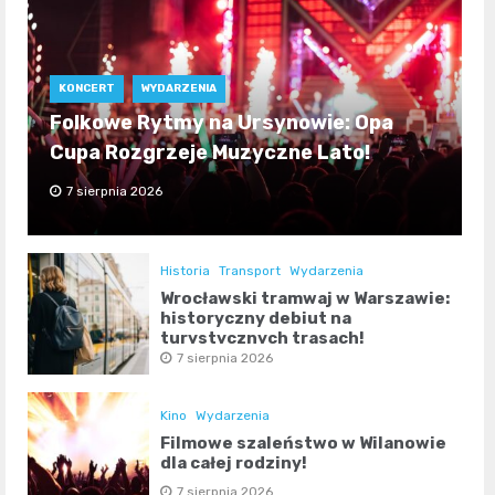
KONCERT
WYDARZENIA
Folkowe Rytmy na Ursynowie: Opa
Cupa Rozgrzeje Muzyczne Lato!
7 sierpnia 2026
Historia
Transport
Wydarzenia
Wrocławski tramwaj w Warszawie:
historyczny debiut na
turystycznych trasach!
7 sierpnia 2026
Kino
Wydarzenia
Filmowe szaleństwo w Wilanowie
dla całej rodziny!
7 sierpnia 2026