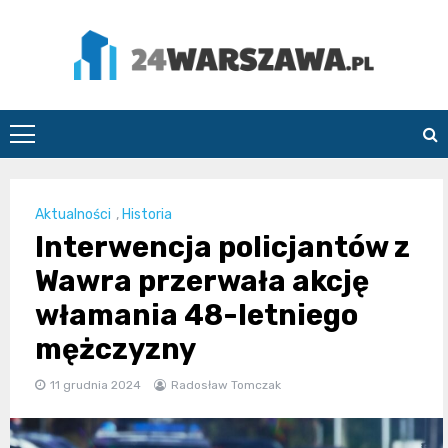
Skip
to
content
24Warszawa.pl
Aktualności
,
Historia
Interwencja policjantów z
Wawra przerwała akcję
włamania 48-letniego
mężczyzny
11 grudnia 2024
Radosław Tomczak