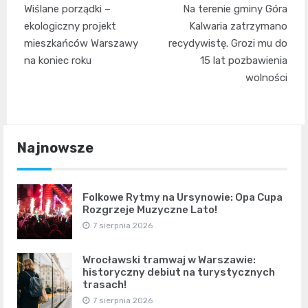
Wiślane porządki –
Na terenie gminy Góra
wpisu
ekologiczny projekt
Kalwaria zatrzymano
mieszkańców Warszawy
recydywistę. Grozi mu do
na koniec roku
15 lat pozbawienia
wolności
Najnowsze
Folkowe Rytmy na Ursynowie: Opa Cupa
Rozgrzeje Muzyczne Lato!
7 sierpnia 2026
Wrocławski tramwaj w Warszawie:
historyczny debiut na turystycznych
trasach!
7 sierpnia 2026