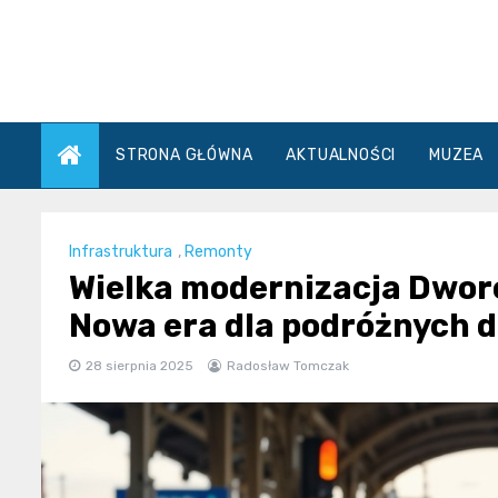
Skip
to
content
STRONA GŁÓWNA
AKTUALNOŚCI
MUZEA
Infrastruktura
,
Remonty
Wielka modernizacja Dwo
Nowa era dla podróżnych d
28 sierpnia 2025
Radosław Tomczak