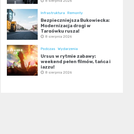
8 sierpnia 2026
Infrastruktura
Remonty
Bezpieczniejsza Bukowiecka:
Modernizacja drogi w
Targówku rusza!
8 sierpnia 2026
Podczas
Wydarzenia
Ursus w rytmie zabawy:
weekend pełen filmów, tańca i
jazzu!
8 sierpnia 2026