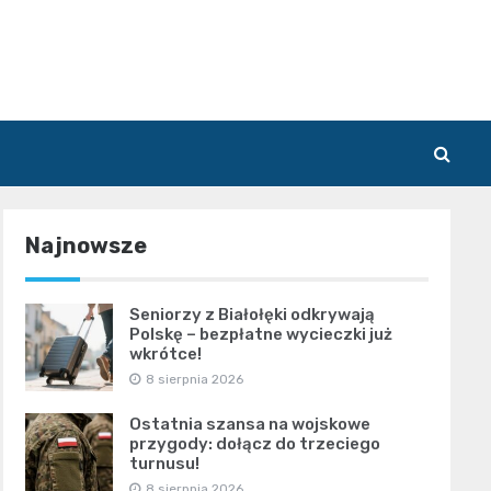
Najnowsze
Seniorzy z Białołęki odkrywają
Polskę – bezpłatne wycieczki już
wkrótce!
8 sierpnia 2026
Ostatnia szansa na wojskowe
przygody: dołącz do trzeciego
turnusu!
8 sierpnia 2026