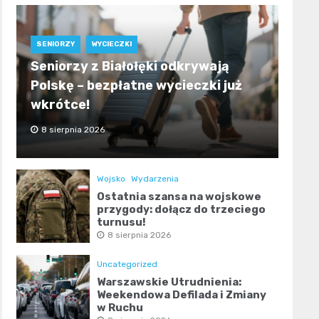
SENIORZY
WYCIECZKI
Seniorzy z Białołęki odkrywają
Polskę – bezpłatne wycieczki już
wkrótce!
8 sierpnia 2026
Wojsko
Wydarzenia
Ostatnia szansa na wojskowe
przygody: dołącz do trzeciego
turnusu!
8 sierpnia 2026
Uncategorized
Warszawskie Utrudnienia:
Weekendowa Defilada i Zmiany
w Ruchu