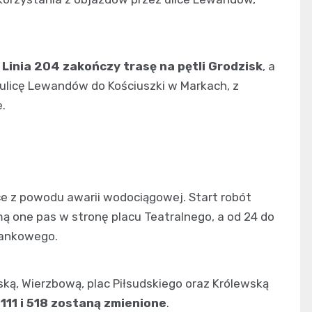
.
Linia 204 zakończy trasę na pętli Grodzisk
, a
 ulicę Lewandów do Kościuszki w Markach, z
.
ce z powodu awarii wodociągowej. Start robót
 one pas w stronę placu Teatralnego, a od 24 do
Bankowego.
ską, Wierzbową, plac Piłsudskiego oraz Królewską
111 i 518 zostaną zmienione
.