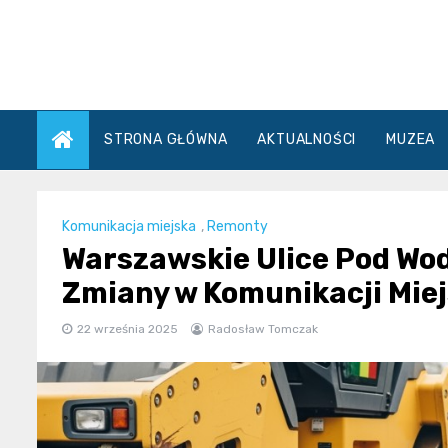
Skip
to
content
STRONA GŁÓWNA
AKTUALNOŚCI
MUZEA
Komunikacja miejska
,
Remonty
Warszawskie Ulice Pod Wo
Zmiany w Komunikacji Miej
22 września 2025
Radosław Tomczak