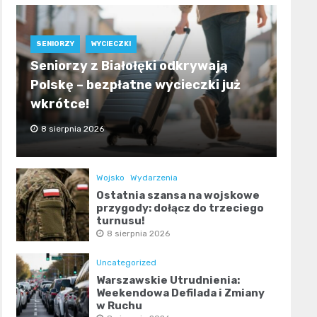
SENIORZY
WYCIECZKI
Seniorzy z Białołęki odkrywają
Polskę – bezpłatne wycieczki już
wkrótce!
8 sierpnia 2026
Wojsko
Wydarzenia
Ostatnia szansa na wojskowe
przygody: dołącz do trzeciego
turnusu!
8 sierpnia 2026
Uncategorized
Warszawskie Utrudnienia:
Weekendowa Defilada i Zmiany
w Ruchu