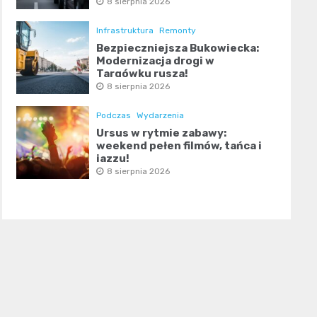
8 sierpnia 2026
Infrastruktura
Remonty
Bezpieczniejsza Bukowiecka:
Modernizacja drogi w
Targówku rusza!
8 sierpnia 2026
Podczas
Wydarzenia
Ursus w rytmie zabawy:
weekend pełen filmów, tańca i
jazzu!
8 sierpnia 2026