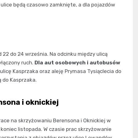
e ulice będą czasowo zamknięte, a dla pojazdów
22 do 24 września. Na odcinku między ulicą
yłączony ruch.
Dla aut osobowych i autobusów
ulicę Kasprzaka oraz aleję Prymasa Tysiąclecia do
ką do Kasprzaka.
ona i oknickiej
race na skrzyżowaniu Berensona i Oknickiej w
 koniec listopada. W czasie prac skrzyżowanie
korzystania z objazdów przez ulice Lewandów,