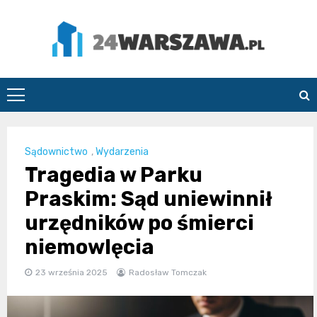
Skip
to
content
24Warszawa.pl
Sądownictwo
,
Wydarzenia
Tragedia w Parku
Praskim: Sąd uniewinnił
urzędników po śmierci
niemowlęcia
23 września 2025
Radosław Tomczak