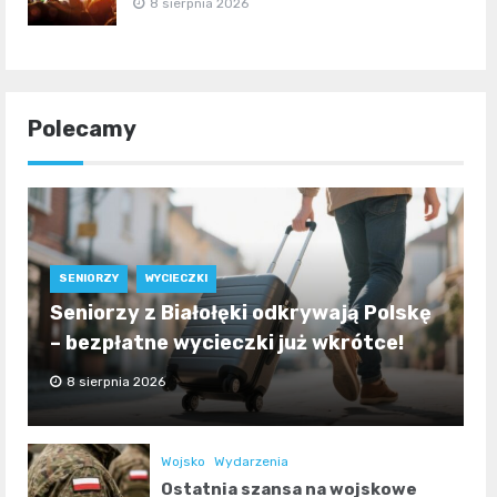
8 sierpnia 2026
Polecamy
SENIORZY
WYCIECZKI
Seniorzy z Białołęki odkrywają Polskę
– bezpłatne wycieczki już wkrótce!
8 sierpnia 2026
Wojsko
Wydarzenia
Ostatnia szansa na wojskowe