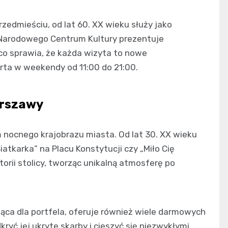
rzedmieściu, od lat 60. XX wieku służy jako
 Narodowego Centrum Kultury prezentuje
 co sprawia, że każda wizyta to nowe
rta w weekendy od 11:00 do 21:00.
arszawy
nocnego krajobrazu miasta. Od lat 30. XX wieku
Siatkarka” na Placu Konstytucji czy „Miło Cię
orii stolicy, tworząc unikalną atmosferę po
a dla portfela, oferuje również wiele darmowych
kryć jej ukryte skarby i cieszyć się niezwykłymi