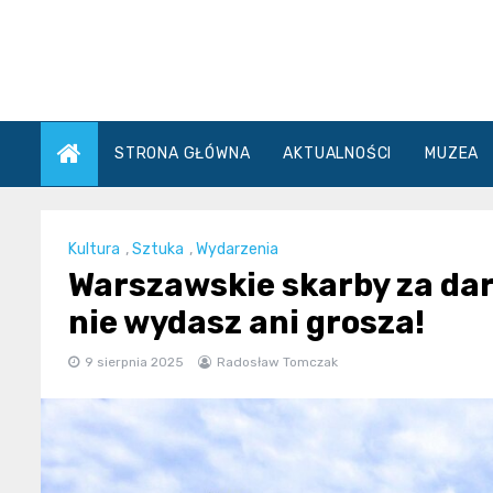
Skip
to
content
STRONA GŁÓWNA
AKTUALNOŚCI
MUZEA
Kultura
,
Sztuka
,
Wydarzenia
Warszawskie skarby za dar
nie wydasz ani grosza!
9 sierpnia 2025
Radosław Tomczak