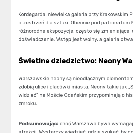
Kordegarda, niewielka galeria przy Krakowskim P
przestrzeń dla sztuki. Obecnie pod patronatem
różnorodne ekspozycje, często się zmieniające,
doświadczenie. Wstęp jest wolny, a galeria otwa
Świetlne dziedzictwo: Neony W
Warszawskie neony są nieodłącznym elementem 
zdobią ulice i placówki miasta. Neony takie jak „
widzieć” na Moście Gdańskim przypominają o hist
zmroku.
Podsumowując:
choć Warszawa bywa wymagając
atrakcji. Wystarczy wiedzieć, gdzie szukać, by od