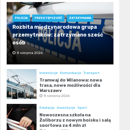
POLICJA
PRZESTĘPCZOŚĆ
ZATRZYMANIA
Rozbita międzynarodowa grupa
przemytników: zatrzymano sześć
osób
8 sierpnia 2026
Inwestycje
Komunikacja
Transport
Tramwaj do Wilanowa: nowa
trasa, nowe możliwości dla
Warszawy
8 sierpnia 2026
Edukacja
Inwestycje
Sport
Nowoczesna szkoła na
Żoliborzu z nowym boisku i salą
sportową za 4 mln zł