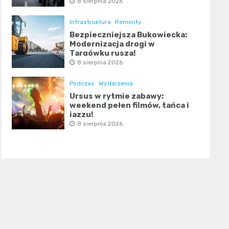
8 sierpnia 2026
Infrastruktura
Remonty
Bezpieczniejsza Bukowiecka:
Modernizacja drogi w
Targówku rusza!
8 sierpnia 2026
Podczas
Wydarzenia
Ursus w rytmie zabawy:
weekend pełen filmów, tańca i
jazzu!
8 sierpnia 2026