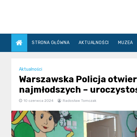
Skip
to
content
STRONA GŁÓWNA
AKTUALNOŚCI
MUZEA
Aktualności
Warszawska Policja otwier
najmłodszych – uroczystoś
10 czerwca 2024
Radosław Tomczak