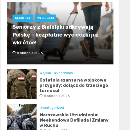
SENIORZY
WYCIECZKI
Seniorzy z Białołęki odkrywają
Polskę – bezpłatne wycieczki już
wkrótce!
8 sierpnia 2026
Wojsko
Wydarzenia
Ostatnia szansa na wojskowe
przygody: dołącz do trzeciego
turnusu!
8 sierpnia 2026
Uncategorized
Warszawskie Utrudnienia:
Weekendowa Defilada i Zmiany
w Ruchu