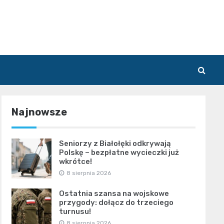
Najnowsze
Seniorzy z Białołęki odkrywają
Polskę – bezpłatne wycieczki już
wkrótce!
8 sierpnia 2026
Ostatnia szansa na wojskowe
przygody: dołącz do trzeciego
turnusu!
8 sierpnia 2026