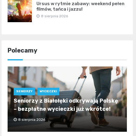
Ursus w rytmie zabawy: weekend pełen
filmów, tańca i jazzu!
8 sierpnia 2026
Polecamy
SENIORZY
WYCIECZKI
Seniorzy z Białołęki odkrywają Polskę
– bezpłatne wycieczki już wkrótce!
8 sierpnia 2026