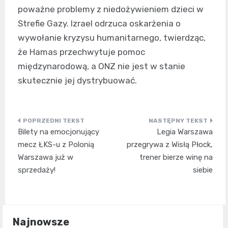
poważne problemy z niedożywieniem dzieci w
Strefie Gazy. Izrael odrzuca oskarżenia o
wywołanie kryzysu humanitarnego, twierdząc,
że Hamas przechwytuje pomoc
międzynarodową, a ONZ nie jest w stanie
skutecznie jej dystrybuować.
Nawigacja
Bilety na emocjonujący
Legia Warszawa
wpisu
mecz ŁKS-u z Polonią
przegrywa z Wisłą Płock,
Warszawa już w
trener bierze winę na
sprzedaży!
siebie
Najnowsze