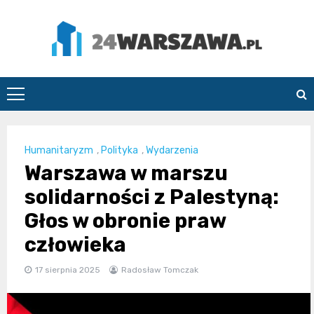
Skip
to
content
24Warszawa.pl
Humanitaryzm
,
Polityka
,
Wydarzenia
Warszawa w marszu
solidarności z Palestyną:
Głos w obronie praw
człowieka
17 sierpnia 2025
Radosław Tomczak