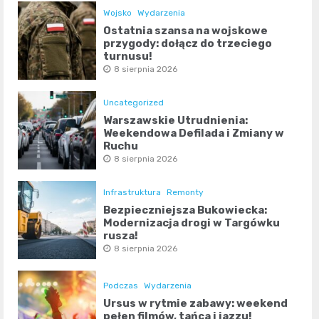
Wojsko
Wydarzenia
Ostatnia szansa na wojskowe
przygody: dołącz do trzeciego
turnusu!
8 sierpnia 2026
Uncategorized
Warszawskie Utrudnienia:
Weekendowa Defilada i Zmiany w
Ruchu
8 sierpnia 2026
Infrastruktura
Remonty
Bezpieczniejsza Bukowiecka:
Modernizacja drogi w Targówku
rusza!
8 sierpnia 2026
Podczas
Wydarzenia
Ursus w rytmie zabawy: weekend
pełen filmów, tańca i jazzu!