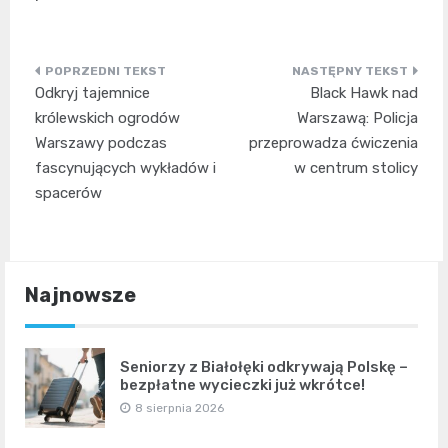
Nawigacja
Odkryj tajemnice
Black Hawk nad
wpisu
królewskich ogrodów
Warszawą: Policja
Warszawy podczas
przeprowadza ćwiczenia
fascynujących wykładów i
w centrum stolicy
spacerów
Najnowsze
Seniorzy z Białołęki odkrywają Polskę –
bezpłatne wycieczki już wkrótce!
8 sierpnia 2026