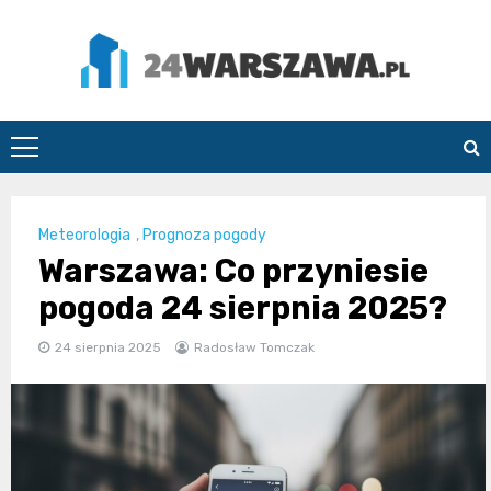
Skip
to
content
24Warszawa.pl
Meteorologia
,
Prognoza pogody
Warszawa: Co przyniesie
pogoda 24 sierpnia 2025?
24 sierpnia 2025
Radosław Tomczak