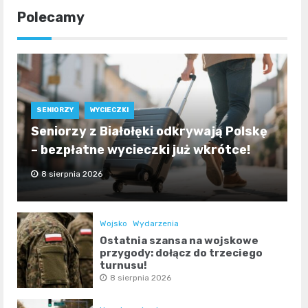
Polecamy
SENIORZY
WYCIECZKI
Seniorzy z Białołęki odkrywają Polskę
– bezpłatne wycieczki już wkrótce!
8 sierpnia 2026
Wojsko
Wydarzenia
Ostatnia szansa na wojskowe
przygody: dołącz do trzeciego
turnusu!
8 sierpnia 2026