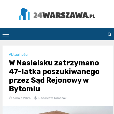
Skip
to
content
24Warszawa.pl
Aktualności
W Nasielsku zatrzymano
47-latka poszukiwanego
przez Sąd Rejonowy w
Bytomiu
6 maja 2024
Radosław Tomczak