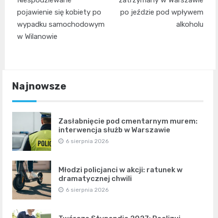
wpisu
Niespodziewane
zatrzymany w Warszawie
pojawienie się kobiety po
po jeździe pod wpływem
wypadku samochodowym
alkoholu
w Wilanowie
Najnowsze
Zasłabnięcie pod cmentarnym murem:
interwencja służb w Warszawie
6 sierpnia 2026
Młodzi policjanci w akcji: ratunek w
dramatycznej chwili
6 sierpnia 2026