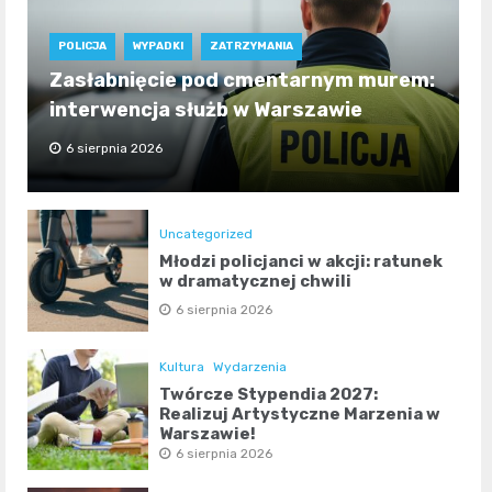
POLICJA
WYPADKI
ZATRZYMANIA
Zasłabnięcie pod cmentarnym murem:
interwencja służb w Warszawie
6 sierpnia 2026
Uncategorized
Młodzi policjanci w akcji: ratunek
w dramatycznej chwili
6 sierpnia 2026
Kultura
Wydarzenia
Twórcze Stypendia 2027:
Realizuj Artystyczne Marzenia w
Warszawie!
6 sierpnia 2026