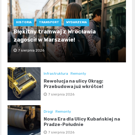
HISTORIA
TRANSPORT
WYDARZENIA
Błękitny tramwaj z Wrocławia
zagościł w Warszawie!
7 sierpnia 2026
Infrastruktura
Remonty
Rewolucja na ulicy Okrąg:
Przebudowa już wkrótce!
7 sierpnia 2026
Drogi
Remonty
Nowa Era dla Ulicy Kubańskiej na
Pradze-Południe
7 sierpnia 2026