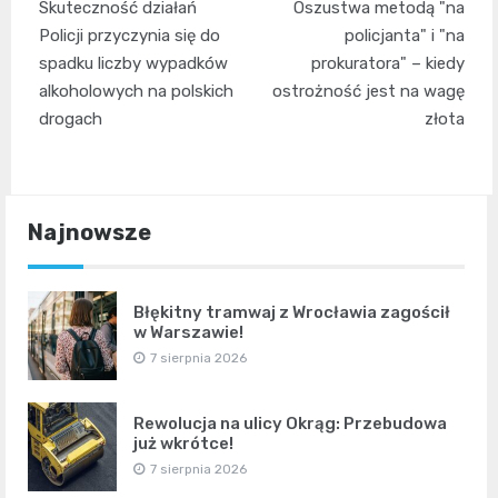
Skuteczność działań
Oszustwa metodą "na
wpisu
Policji przyczynia się do
policjanta" i "na
spadku liczby wypadków
prokuratora" – kiedy
alkoholowych na polskich
ostrożność jest na wagę
drogach
złota
Najnowsze
Błękitny tramwaj z Wrocławia zagościł
w Warszawie!
7 sierpnia 2026
Rewolucja na ulicy Okrąg: Przebudowa
już wkrótce!
7 sierpnia 2026