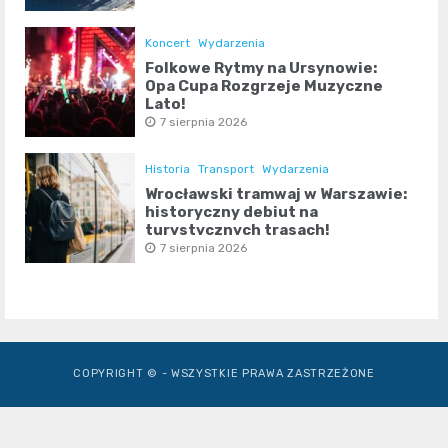
Koncert
Wydarzenia
Folkowe Rytmy na Ursynowie:
Opa Cupa Rozgrzeje Muzyczne
Lato!
7 sierpnia 2026
Historia
Transport
Wydarzenia
Wrocławski tramwaj w Warszawie:
historyczny debiut na
turystycznych trasach!
7 sierpnia 2026
COPYRIGHT © - WSZYSTKIE PRAWA ZASTRZEŻONE