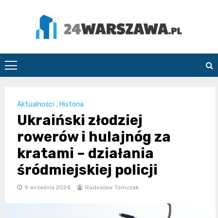
Skip
to
content
24Warszawa.pl
Aktualności
,
Historia
Ukraiński złodziej
rowerów i hulajnóg za
kratami – działania
śródmiejskiej policji
9 września 2024
Radosław Tomczak