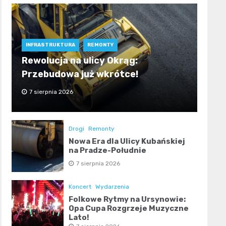
INFRASTRUKTURA
REMONTY
Rewolucja na ulicy Okrąg:
Przebudowa już wkrótce!
7 sierpnia 2026
Drogi
Remonty
Nowa Era dla Ulicy Kubańskiej
na Pradze-Południe
7 sierpnia 2026
Koncert
Wydarzenia
Folkowe Rytmy na Ursynowie:
Opa Cupa Rozgrzeje Muzyczne
Lato!