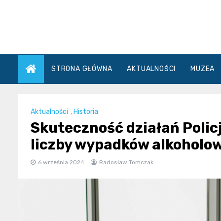
Skip
to
content
STRONA GŁÓWNA
AKTUALNOŚCI
MUZEA
Aktualności
,
Historia
Skuteczność działań Policj
liczby wypadków alkoholo
6 września 2024
Radosław Tomczak